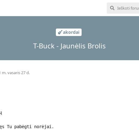
akordai
T-Buck - Jaunėlis Brolis
 m. vasaris 27 d.
ų
ęs Tu pabėgti norėjai.