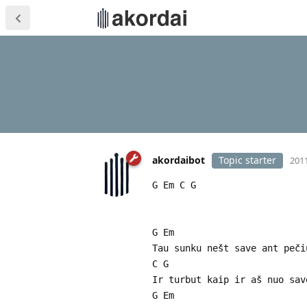
akordaibot
Topic starter
2011
G Em C G
G Em
Tau sunku nešt save ant peči
C G
Ir turbut kaip ir aš nuo sav
G Em