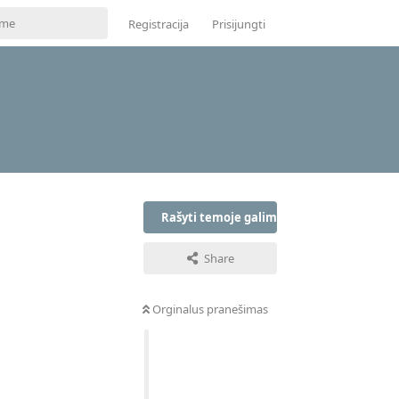
Registracija
Prisijungti
Rašyti temoje galima tik prisijungus
Share
Orginalus pranešimas