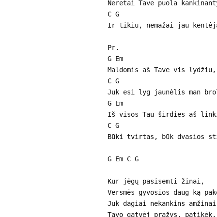
Neretai Tave puola kankinant
C G
Ir tikiu, nemažai jau kentėj
Pr.
G Em
Maldomis aš Tave vis lydžiu,
C G
Juk esi lyg jaunėlis man bro
G Em
Iš visos Tau širdies aš link
C G
Būki tvirtas, būk dvasios st
G Em C G
Kur jėgų pasisemti žinai,
Versmės gyvosios daug ką pak
Juk dagiai nekankins amžinai
Tavo gatvėj pražys, patikėk,