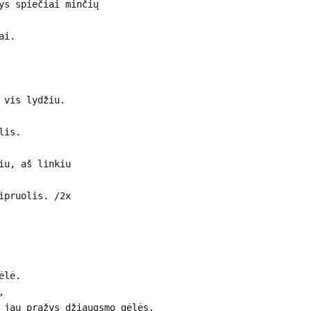
ys spiečiai minčių
ai.
 vis lydžiu.
lis.
iu, aš linkiu
ipruolis. /2x
ėlė.
,
 jau pražys džiaugsmo gėlės.