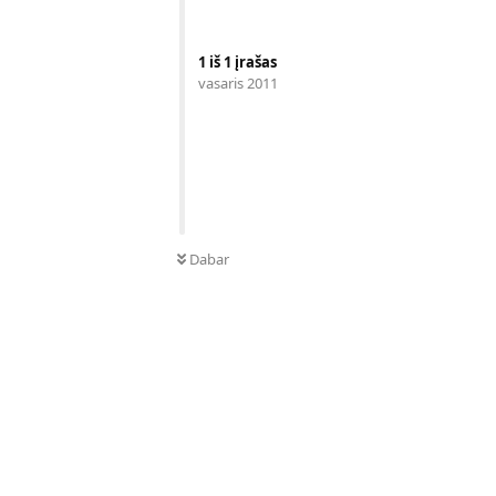
1
iš
1
įrašas
vasaris 2011
Dabar