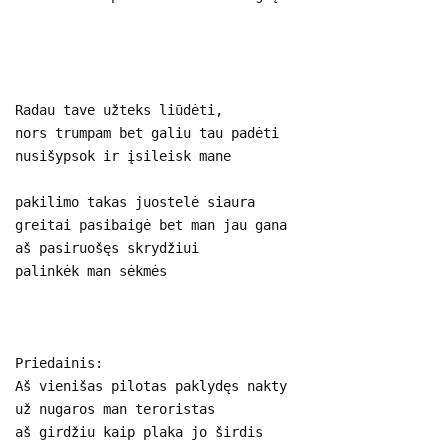
Radau tave užteks liūdėti,
nors trumpam bet galiu tau padėti
nusišypsok ir įsileisk mane
pakilimo takas juostelė siaura
greitai pasibaigė bet man jau gana
aš pasiruošęs skrydžiui
palinkėk man sėkmės
Priedainis:
Aš vienišas pilotas paklydęs nakty
už nugaros man teroristas
aš girdžiu kaip plaka jo širdis