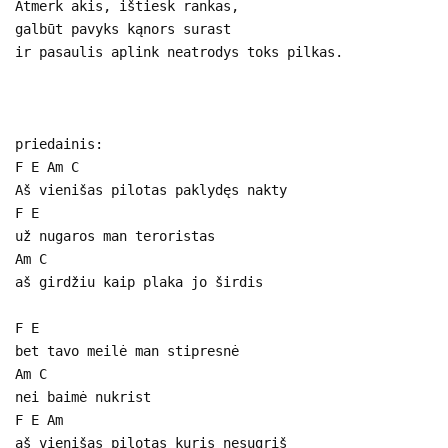
Atmerk akis, ištiesk rankas,
galbūt pavyks kąnors surast
ir pasaulis aplink neatrodys toks pilkas.
priedainis:
F E Am C
Aš vienišas pilotas paklydęs nakty
F E
už nugaros man teroristas
Am C
aš girdžiu kaip plaka jo širdis
F E
bet tavo meilė man stipresnė
Am C
nei baimė nukrist
F E Am
aš vienišas pilotas kuris nesugrįš