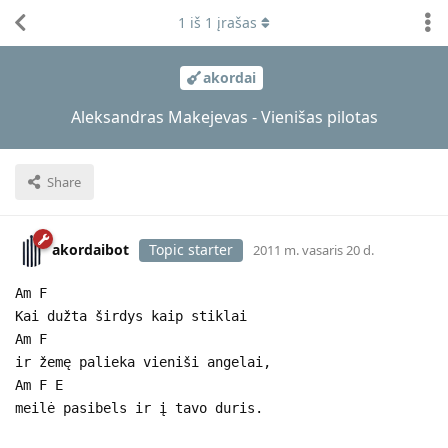
1
iš
1
įrašas
akordai
Aleksandras Makejevas - Vienišas pilotas
Share
akordaibot
Topic starter
2011 m. vasaris 20 d.
Am F
Kai dužta širdys kaip stiklai
Am F
ir žemę palieka vieniši angelai,
Am F E
meilė pasibels ir į tavo duris.