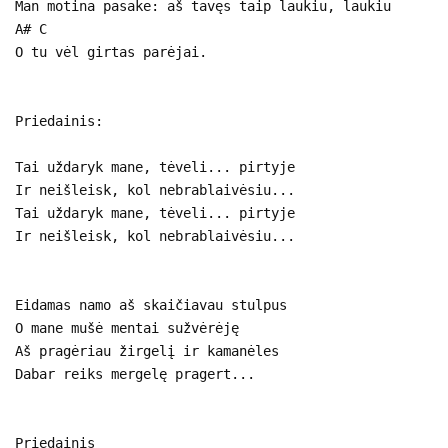
Man motina pasake: aš tavęs taip laukiu, laukiu
A# C
O tu vėl girtas parėjai.
Priedainis:
Tai uždaryk mane, tėveli... pirtyje
Ir neišleisk, kol nebrablaivėsiu...
Tai uždaryk mane, tėveli... pirtyje
Ir neišleisk, kol nebrablaivėsiu...
Eidamas namo aš skaičiavau stulpus
O mane mušė mentai sužvėrėję
Aš pragėriau žirgelį ir kamanėles
Dabar reiks mergelę pragert...
Priedainis