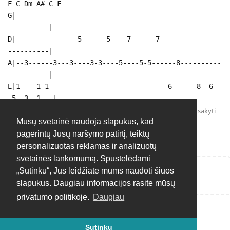
F C Dm A# C F
G|--------------------------------------------------
----------|
D|---------------5------5----7------7---------------
----------|
A|--3------3---3----3-3----5----5-5------8----------
----------|
E|1----1-1-----------------------------6------8--6-
-5--3--1---|
Atsakyti
Mūsų svetainė naudoja slapukus, kad
pagerintų Jūsų naršymo patirtį, teiktų
personalizuotas reklamas ir analizuotų
svetainės lankomumą. Spustelėdami
„Sutinku“, Jūs leidžiate mums naudoti šiuos
Rašyti atsakymą...
slapukus. Daugiau informacijos rasite mūsų
privatumo politikoje.
Daugiau
Sutinku