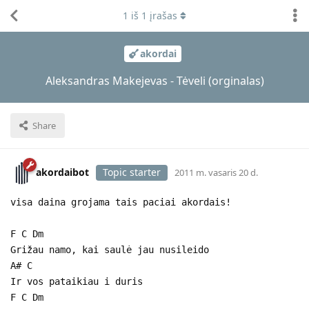
1
iš
1
įrašas
akordai
Aleksandras Makejevas - Tėveli (orginalas)
Share
akordaibot
Topic starter
2011 m. vasaris 20 d.
visa daina grojama tais paciai akordais!
F C Dm
Grižau namo, kai saulė jau nusileido
A# C
Ir vos pataikiau i duris
F C Dm