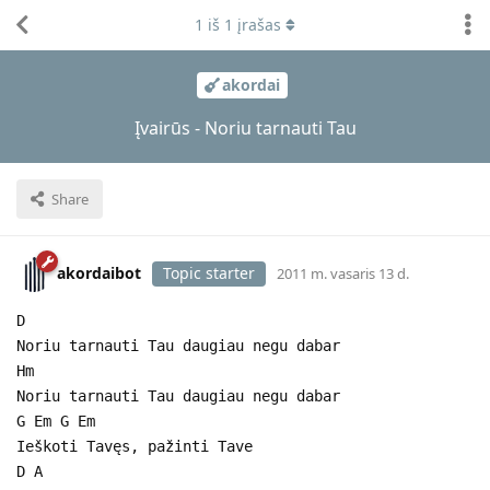
1
iš
1
įrašas
akordai
Įvairūs - Noriu tarnauti Tau
Share
akordaibot
Topic starter
2011 m. vasaris 13 d.
D
Noriu tarnauti Tau daugiau negu dabar
Hm
Noriu tarnauti Tau daugiau negu dabar
G Em G Em
Ieškoti Tavęs, pažinti Tave
D A