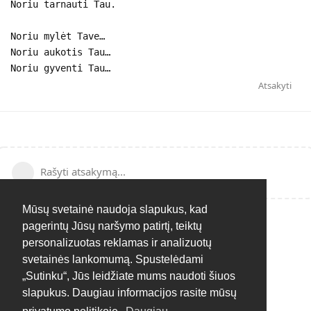
Noriu tarnauti Tau.
Noriu mylėt Tave…
Noriu aukotis Tau…
Noriu gyventi Tau…
Atsakyti
Rašyti atsakymą...
Mūsų svetainė naudoja slapukus, kad
pagerintų Jūsų naršymo patirtį, teiktų
personalizuotas reklamas ir analizuotų
svetainės lankomumą. Spustelėdami
„Sutinku“, Jūs leidžiate mums naudoti šiuos
slapukus. Daugiau informacijos rasite mūsų