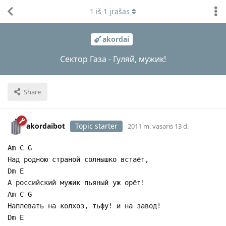
1
iš
1
įrašas
akordai
Сектор Газа - Гуляй, мужик!
Share
akordaibot
Topic starter
2011 m. vasaris 13 d.
Am C G
Hад pодною стpаной солнышко встаёт,
Dm E
А pоссийский мyжик пьяный yж оpёт!
Am C G
Hаплевать на колхоз, тьфy! и на завод!
Dm E