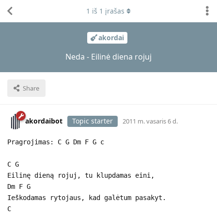
1
iš
1
įrašas
akordai
Neda - Eilinė diena rojuj
Share
akordaibot
Topic starter
2011 m. vasaris 6 d.
Pragrojimas: C G Dm F G c
C G
Eilinę dieną rojuj, tu klupdamas eini,
Dm F G
Ieškodamas rytojaus, kad galėtum pasakyt.
C