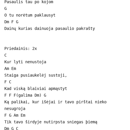
Pasaulis tau po kojom
G
O tu norėtum paklausyt
Dm F G
Dainų kurias dainuoja pasaulio pakrašty
Priedainis: 2x
C
Kur lyti nenustoja
Am Em
Staiga pusiaukelėj sustoji,
F C
Kad viską blaiviai apmąstyt
F F F(galima Dm) G
Ką palikai, kur išėjai ir tavo pirštai nieko
nesugroja
F G Am Em
Tik tavo širdyje nutirpsta sniegas þiemą
Dm G C