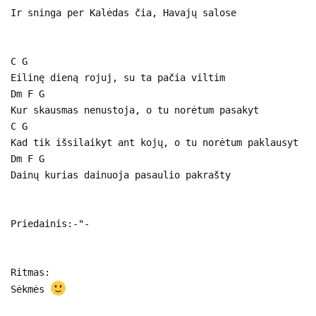
Ir sninga per Kalėdas čia, Havajų salose
C G
Eilinę dieną rojuj, su ta pačia viltim
Dm F G
Kur skausmas nenustoja, o tu norėtum pasakyt
C G
Kad tik išsilaikyt ant kojų, o tu norėtum paklausyt
Dm F G
Dainų kurias dainuoja pasaulio pakrašty
Priedainis:-"-
Ritmas:
Sėkmės