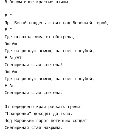
В белом инее красные птицы.
F C
Пр. Белый полдень стоит над Вороньей горой,
F C
Где оглохла зима от обстрела,
Dm Am
Где на рваную землю, на снег голубой,
E Am/A7
Снегириная стая слетела!
Dm Am
Где на рваную землю, на снег голубой,
E Am
Снегириная стая слетела.
От переднего края раскаты гремят
“Похоронки” доходят до тыла.
Под Вороньей горою погибших солдат
Снегириная стая накрыла.