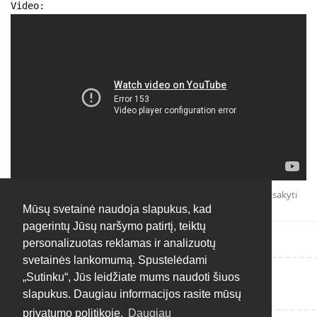
Video:
Atsakyti
Mūsų svetainė naudoja slapukus, kad
pagerintų Jūsų naršymo patirtį, teiktų
personalizuotas reklamas ir analizuotų
svetainės lankomumą. Spustelėdami
„Sutinku“, Jūs leidžiate mums naudoti šiuos
Rašyti atsakymą...
slapukus. Daugiau informacijos rasite mūsų
privatumo politikoje.
Daugiau