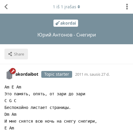
1
iš
1
įrašas
akordai
Юрий Антонов - Снегири
Share
akordaibot
Topic starter
2011 m. sausis 27 d.
Am E Am
Это память, опять, от зари до зари
C G C
Беспокойно листает страницы.
Dm Am
И мне снятся всю ночь на снегу снегири,
E Am