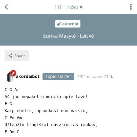
1
iš
1
įrašas
akordai
Eurika Masytė - Laisvė
Share
akordaibot
Topic starter
2011 m. sausis 21 d.
C G Am
Aš jau nepakeliu minciu apie tave!
F G
Kaip obelis, apsunkusi nuo vaisiu,
C Em Am
Užlaužiu tragiškai nusvirusias rankas,
F Dm G