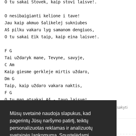
O tu sakai Stovek, kaip stovi laisve!.
O nesibaigianti kelione i tave!
Jau kaip akmuo šalikelej sukniubes
Aš pilku vakaru lyg samanom dengiuos,
O tu sakai Eik taip, kaip eina laisve!.
F G
Tai uždaryk mane, Tevyne, savyje,
C Am
Kaip giesme gerkleje mirtis uždaro,
Dm G
Taip, kaip uždaro vakara naktis,
F G
O tu man atsakai Aš - tavo laisve!.
Atsakyti
Mūsų svetainė naudoja slapukus, kad
pagerintų Jūsų naršymo patirtį, teiktų
personalizuotas reklamas ir analizuotų
svetainės lankomumą. Spustelėdami