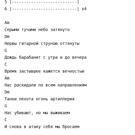
5 |---------------------------|
6 |---------------------------| x4
Am
Серыми тучами небо затянуто
Dm
Нервы гитарной струною оттянуты
G
Дождь барабанит с утра и до вечера
C
Время застывшее кажется вечностью
Am
Нас раскидали по всем направлениям
Dm
Танки пехота огонь артиллерия
G
Нас убивают, но мы выживаем
C
И снова в атаку себя мы бросаем