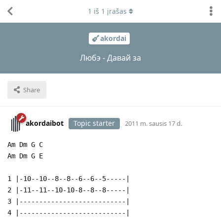
1
iš
1
įrašas
akordai
Любэ - Давай за
Share
akordaibot
Topic starter
2011 m. sausis 17 d.
Am Dm G C
Am Dm G E
1 |-10--10--8--8--6--6--5-----|
2 |-11--11--10-10-8--8--8-----|
3 |---------------------------|
4 |---------------------------|