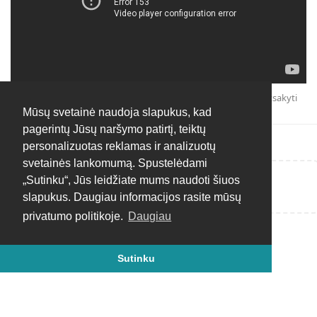
Atsakyti
Mūsų svetainė naudoja slapukus, kad
pagerintų Jūsų naršymo patirtį, teiktų
personalizuotas reklamas ir analizuotų
svetainės lankomumą. Spustelėdami
„Sutinku“, Jūs leidžiate mums naudoti šiuos
Rašyti atsakymą...
slapukus. Daugiau informacijos rasite mūsų
privatumo politikoje.
Daugiau
Sutinku