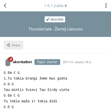
1
iš
1
įrašas
akordai
Thundertale - Žemėj Lietuvos
Share
akordaibot
Topic starter
2011 m. sausis 14 d.
G Em C G
1.Tu tokia brangi žeme mus gimta
G D G
Tau mintis šviesi Tau širdy vieta
G Em C G
Tu tokia maža ir tokia didi
G D G