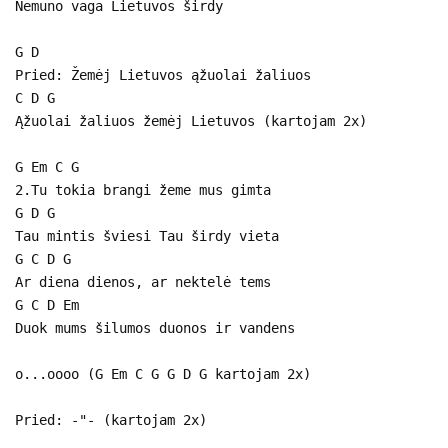
Nemuno vaga Lietuvos širdy
G D
Pried: Žemėj Lietuvos ąžuolai žaliuos
C D G
Ąžuolai žaliuos žemėj Lietuvos (kartojam 2x)
G Em C G
2.Tu tokia brangi žeme mus gimta
G D G
Tau mintis šviesi Tau širdy vieta
G C D G
Ar diena dienos, ar nektelė tems
G C D Em
Duok mums šilumos duonos ir vandens
o...oooo (G Em C G G D G kartojam 2x)
Pried: -"- (kartojam 2x)