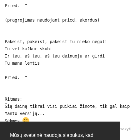
Pried. -"-
(pragrojimas naudojant pried. akordus)
Pakeist, pakeist, pakeist tu nieko negali
Tu vėl kažkur skubi
Ir tau, aš tau, aš tau dainuoju ar girdi
Tu mana lemtis
Pried. -"-
Ritmas:
Šią dainą tikrai visi puikiai žinote, tik gal kaip
Manto versiją...
Sėkmės
Atsakyti
Mūsų svetainė naudoja slapukus, kad