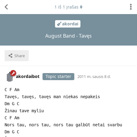
1
iš
1
įrašas
akordai
August Band - Tavęs
Share
akordaibot
Topic starter
2011 m. sausis 8 d.
C F Am
Tavęs, tavęs, tavęs man niekas nepakeis
Dm G C
Žinau tave myliu
C F Am
Nors tau, nors tau, nors tau galbūt netai svarbu
Dm G C