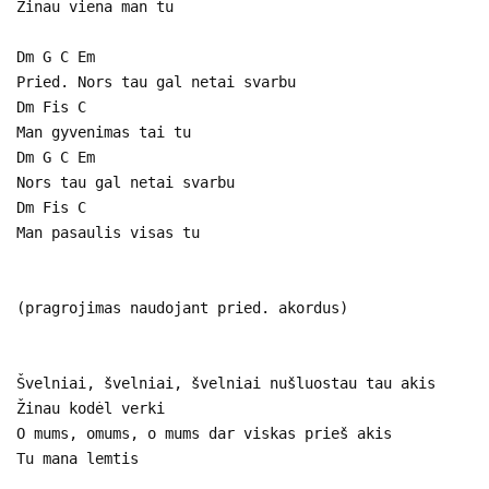
Žinau viena man tu
Dm G C Em
Pried. Nors tau gal netai svarbu
Dm Fis C
Man gyvenimas tai tu
Dm G C Em
Nors tau gal netai svarbu
Dm Fis C
Man pasaulis visas tu
(pragrojimas naudojant pried. akordus)
Švelniai, švelniai, švelniai nušluostau tau akis
Žinau kodėl verki
O mums, omums, o mums dar viskas prieš akis
Tu mana lemtis