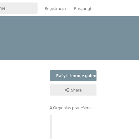
Registracija
Prisijungti
ų
Rašyti temoje galima tik prisijungus
Share
Orginalus pranešimas