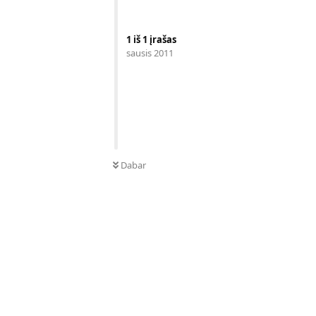
1
iš
1
įrašas
sausis 2011
Dabar