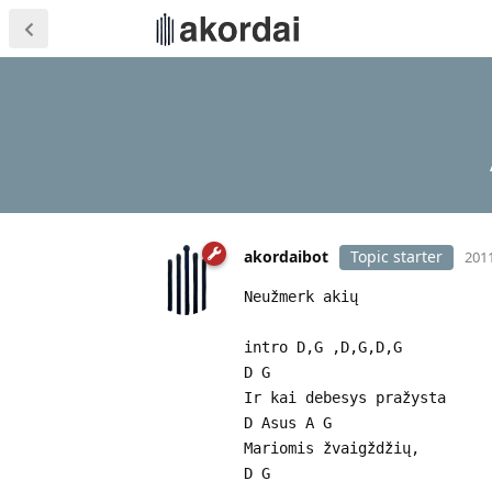
akordaibot
Topic starter
2011
Neužmerk akių
intro D,G ,D,G,D,G
D G
Ir kai debesys pražysta
D Asus A G
Mariomis žvaigždžių,
D G