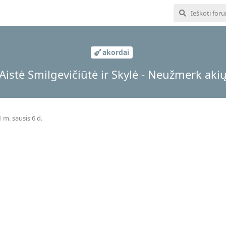
akordai
Aistė Smilgevičiūtė ir Skylė - Neužmerk aki
 m. sausis 6 d.