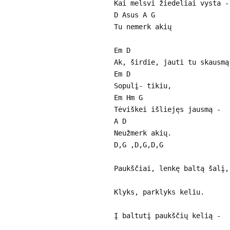
Kai melsvi žiedeliai vysta -
D Asus A G
Tu nemerk akių
Em D
Ak, širdie, jauti tu skausmą
Em D
Sopulį- tikiu,
Em Hm G
Tėviškei išliejęs jausmą -
A D
Neužmerk akių.
D,G ,D,G,D,G
Paukščiai, lenkę baltą šalį,
Klyks, parklyks keliu.
Į baltutį paukščių kelią -