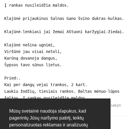
Į rankas nusileidžia maldos.
Klajūnė prijaukinus šalnas Gano švino dukras-kulkas.
Klajūnė-lenkiasi jai žemai Aštuoni karžygiai-žiedai.
Klajūnė nešina ugnimi,
Viršūnė jau visai netoli,
Karūną dovanoja dangus,
Šypsos tavo sūnus lietus.
Pried:.
Kai per dangų vėjai trankos, 2 kart.
Laukiu žodžių, tiesiais rankos. Baltas mėnuo-lūpos
šaltos, Į rankas nusileidžia maldos.
Atsakyti
Mūsų svetainė naudoja slapukus, kad
pagerintų Jūsų naršymo patirtį, teiktų
personalizuotas reklamas ir analizuotų