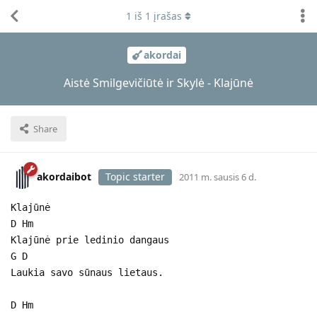
1
iš
1
įrašas
akordai
Aistė Smilgevičiūtė ir Skylė - Klajūnė
Share
akordaibot
Topic starter
2011 m. sausis 6 d.
Klajūnė
D Hm
Klajūnė prie ledinio dangaus
G D
Laukia savo sūnaus lietaus.
D Hm