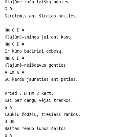
Klajūnė rašo laišką ugnies
G D
Strėlėmis ant širdies nakties.
Hm G D A
Klajūnė-sninga jai ant kasų
Hm G D A
Ir kūno bučiniai debesų,
Hm G D A
Klajūnė-neišdavus genties,
A Em G A
Su kardu jaunaties ant peties.
Pried:. D Hm 2 kart.
Kai per dangų vėjai trankos,
G A
Laukiu žodžių, tiesiais rankos.
D Hm
Baltas mėnuo-lūpos šaltos,
G A