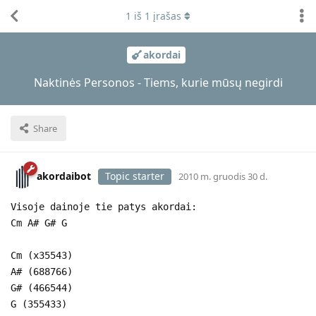
1
iš
1
įrašas
akordai
Naktinės Personos - Tiems, kurie mūsų negirdi
Share
akordaibot
Topic starter
2010 m. gruodis 30 d.
Visoje dainoje tie patys akordai:
Cm A# G# G
Cm (x35543)
A# (688766)
G# (466544)
G (355433)