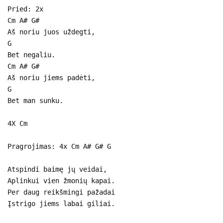
Pried: 2x
Cm A# G#
Aš noriu juos uždegti,
G
Bet negaliu.
Cm A# G#
Aš noriu jiems padėti,
G
Bet man sunku.
4X Cm
Pragrojimas: 4x Cm A# G# G
Atspindi baimę jų veidai,
Aplinkui vien žmonių kapai.
Per daug reikšmingi pažadai
Įstrigo jiems labai giliai.