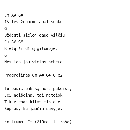
Cm A# G#
Išties žmonėm labai sunku
G
Uždegti sieloj daug vilčių
Cm A# G#
Kietų širdžių gilumoje,
G
Nes ten jau vietos nebėra.
Pragrojimas Cm A# G# G x2
Tu pasistenk ką nors pakeist,
Jei neišeina, tai neteisk
Tik vienas-kitas minioje
Supras, ką jaučia savyje.
4x trumpi Cm (žiūrėkit įraše)