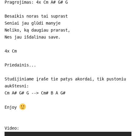
Pragrojimas: 4x Cm A# G# G
Besaikis noras tai suprast
Seniai jau glūdi manyje
Neliko, ką daugiau prarast,
Nes jau išdalinau save.
4x Cm
Priedainis...
Studijiniame įraše tie patys akordai, tik pustoniu
aukštesni:
Cm A# G# G --> Cm# B A G#
Enjoy
Video: