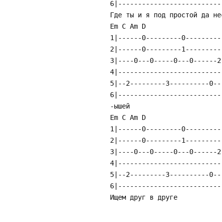
6|--------------------------
Где ты и я под простой да не
Em C Am D
1|------0---------0---------
2|------0---------1---------
3|----0---0-----0---0------2
4|--------------------------
5|--2---------3----------0--
6|--------------------------
-ышей
Em C Am D
1|------0---------0---------
2|------0---------1---------
3|----0---0-----0---0------2
4|--------------------------
5|--2---------3----------0--
6|--------------------------
Ищем друг в друге