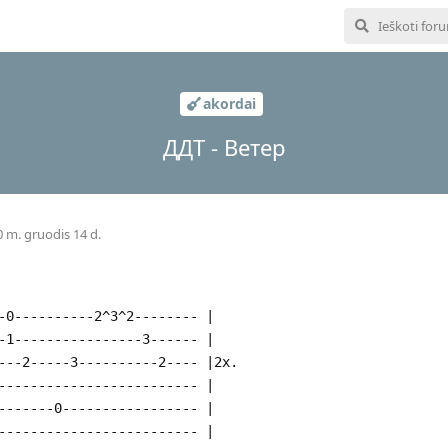
akordai
ДДТ - Ветер
 m. gruodis 14 d.
-0----------2^3^2-------- |
-1----------------3------ |
---2-----3----------2---- |2x.
------------------------- |
-------0----------------- |
------------------------- |