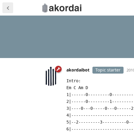
akordaibot
Topic starter
2010
Intro:
Em C Am D
1|------0---------0---------
2|------0---------1---------
3|----0---0-----0---0------2
4|--------------------------
5|--2---------3----------0--
6|--------------------------