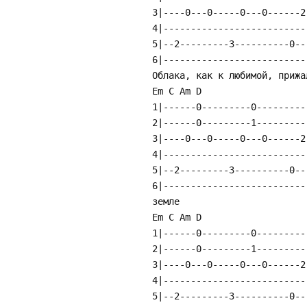
3|----0---0-----0---0------2
4|--------------------------
5|--2---------3----------0--
6|--------------------------
Облака, как к любимой, прижа
Em C Am D
1|------0---------0---------
2|------0---------1---------
3|----0---0-----0---0------2
4|--------------------------
5|--2---------3----------0--
6|--------------------------
земле
Em C Am D
1|------0---------0---------
2|------0---------1---------
3|----0---0-----0---0------2
4|--------------------------
5|--2---------3----------0--