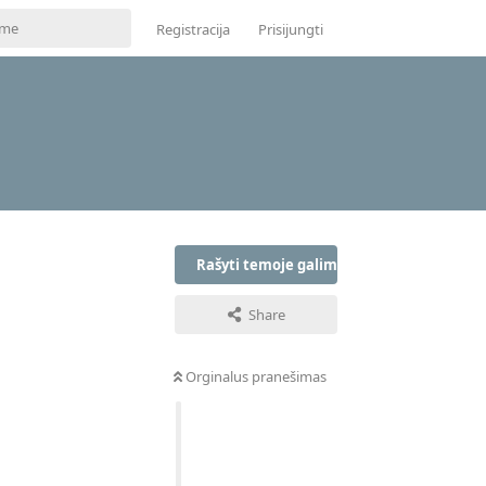
Registracija
Prisijungti
Rašyti temoje galima tik prisijungus
Share
Orginalus pranešimas