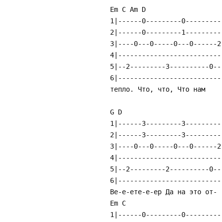
Em C Am D
1|------0---------0---------
2|------0---------1---------
3|----0---0-----0---0------2
4|--------------------------
5|--2---------3----------0--
6|--------------------------
тепло. Что, что, Что нам
G D
1|------3---------3---------
2|------3---------3---------
3|----0---0-----0---0------2
4|--------------------------
5|--2---------2----------0--
6|--------------------------
Ве-е-ете-е-ер Да на это от-
Em C
1|------0---------0---------