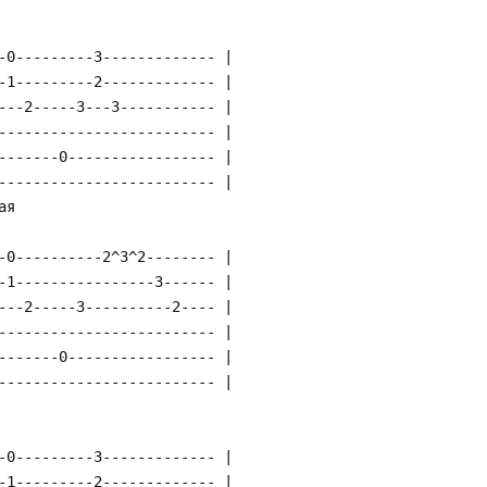
-0---------3------------- |
-1---------2------------- |
---2-----3---3----------- |
------------------------- |
-------0----------------- |
------------------------- |
ая
-0----------2^3^2-------- |
-1----------------3------ |
---2-----3----------2---- |
------------------------- |
-------0----------------- |
------------------------- |
-0---------3------------- |
-1---------2------------- |