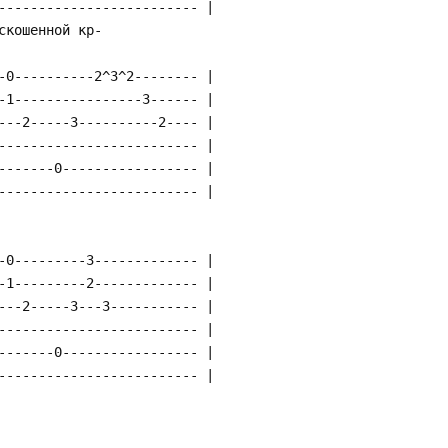
------------------------- |
скошенной кр-
-0----------2^3^2-------- |
-1----------------3------ |
---2-----3----------2---- |
------------------------- |
-------0----------------- |
------------------------- |
-0---------3------------- |
-1---------2------------- |
---2-----3---3----------- |
------------------------- |
-------0----------------- |
------------------------- |