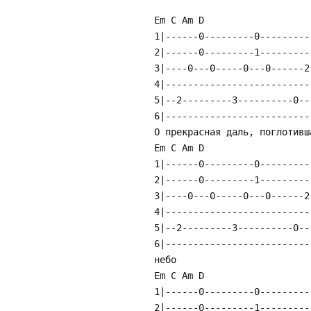
Em C Am D
1|------0---------0---------
2|------0---------1---------
3|----0---0-----0---0------2
4|--------------------------
5|--2---------3----------0--
6|--------------------------
О прекрасная даль, поглотивш
Em C Am D
1|------0---------0---------
2|------0---------1---------
3|----0---0-----0---0------2
4|--------------------------
5|--2---------3----------0--
6|--------------------------
небо
Em C Am D
1|------0---------0---------
2|------0---------1---------