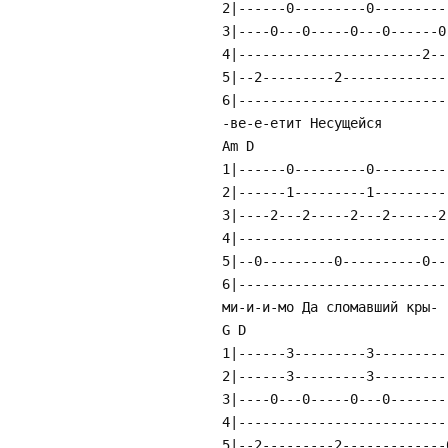
2|------0---------0---------
3|----0---0-----0---0------0
4|-----------------------2--
5|--2---------2-------------
6|--------------------------
-ве-е-етит Несущейся
Am D
1|------0---------0---------
2|------1---------1---------
3|----2---2-----2---2------2
4|--------------------------
5|--0---------0----------0--
6|--------------------------
ми-и-и-мо Да сломавший кры-
G D
1|------3---------3---------
2|------3---------3---------
3|----0---0-----0---0-------
4|--------------------------
5|--2---------2-------------