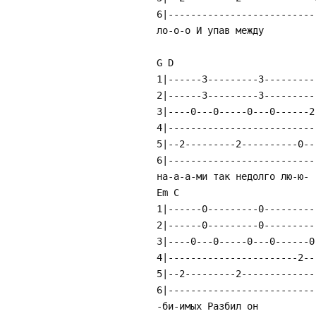
6|--------------------------
ло-о-о И упав между
G D
1|------3---------3---------
2|------3---------3---------
3|----0---0-----0---0------2
4|--------------------------
5|--2---------2----------0--
6|--------------------------
на-а-а-ми так недолго лю-ю-
Em C
1|------0---------0---------
2|------0---------0---------
3|----0---0-----0---0------0
4|-----------------------2--
5|--2---------2-------------
6|--------------------------
-би-имых Разбил он