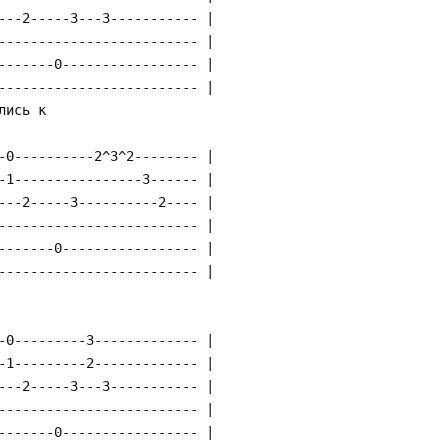
---2-----3---3----------- |
------------------------- |
-------0----------------- |
------------------------- |
лись к
-0----------2^3^2-------- |
-1----------------3------ |
---2-----3----------2---- |
------------------------- |
-------0----------------- |
------------------------- |
-0---------3------------- |
-1---------2------------- |
---2-----3---3----------- |
------------------------- |
-------0----------------- |