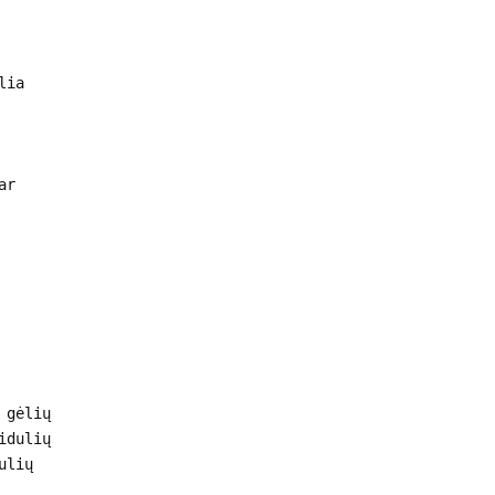
lia
ar
 gėlių
idulių
ulių