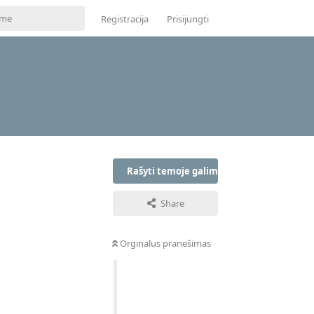
Registracija
Prisijungti
Rašyti temoje galima tik prisijungus
Share
Orginalus pranešimas