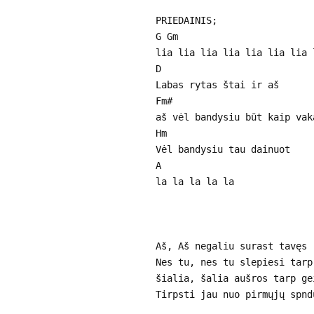
PRIEDAINIS;
G Gm
lia lia lia lia lia lia lia 
D
Labas rytas štai ir aš
Fm#
aš vėl bandysiu būt kaip vak
Hm
Vėl bandysiu tau dainuot
A
la la la la la
Aš, Aš negaliu surast tavęs
Nes tu, nes tu slepiesi tarp
šialia, šalia aušros tarp ge
Tirpsti jau nuo pirmųjų spnd