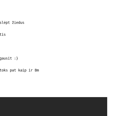
slėpt žiedus
tis
gausit :}
toks pat kaip ir Bm