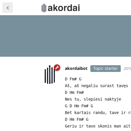
akordaibot
Topic starter
2010
D Fm# G
Aš, aš negaliu surast tavęs
D Hm Fm#
Nes tu, slepiesi naktyje
G D Hm Fm# G
Bet kartais randu, tave ir r
D Hm Fm# G
Geriu ir tavo skonis man ait