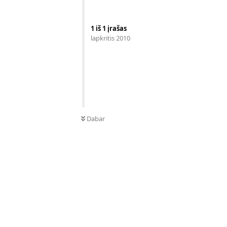
1
iš
1
įrašas
lapkritis 2010
Dabar