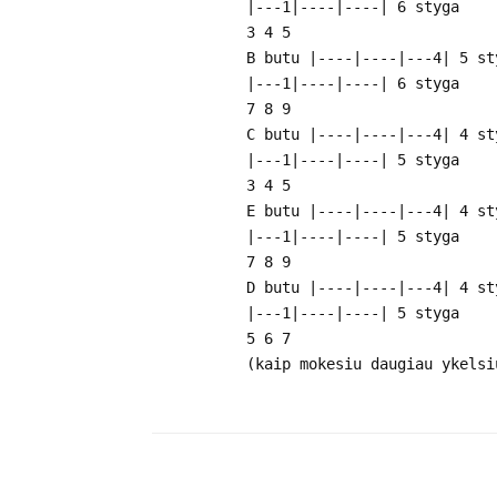
|---1|----|----| 6 styga
3 4 5
B butu |----|----|---4| 5 st
|---1|----|----| 6 styga
7 8 9
C butu |----|----|---4| 4 st
|---1|----|----| 5 styga
3 4 5
E butu |----|----|---4| 4 st
|---1|----|----| 5 styga
7 8 9
D butu |----|----|---4| 4 st
|---1|----|----| 5 styga
5 6 7
(kaip mokesiu daugiau ykelsi