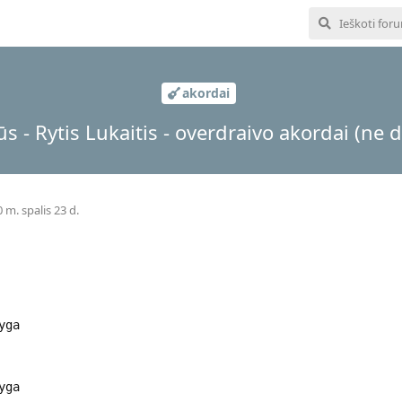
akordai
ūs - Rytis Lukaitis - overdraivo akordai (ne 
 m. spalis 23 d.
yga
yga