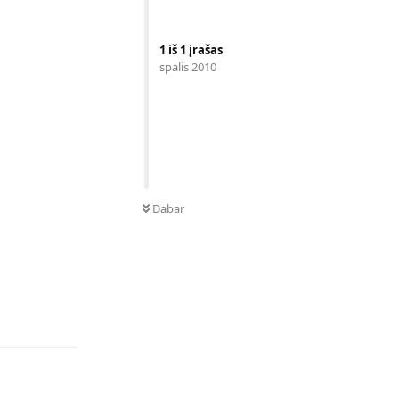
1
iš
1
įrašas
spalis 2010
Dabar
Atsakyti