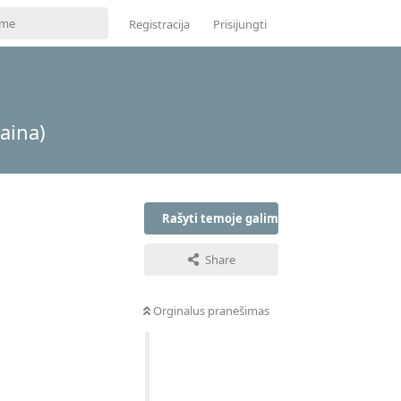
Registracija
Prisijungti
daina)
Rašyti temoje galima tik prisijungus
Share
Orginalus pranešimas