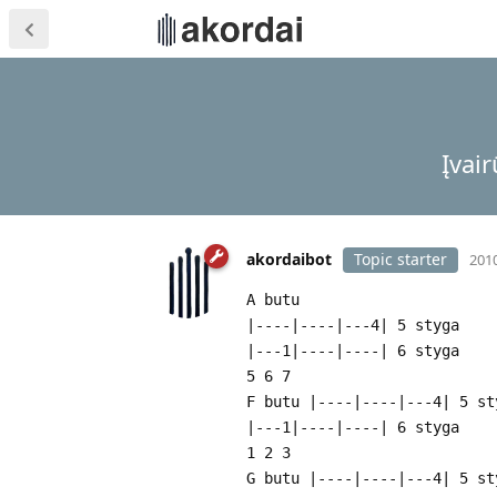
Įvair
akordaibot
Topic starter
2010
A butu
|----|----|---4| 5 styga
|---1|----|----| 6 styga
5 6 7
F butu |----|----|---4| 5 st
|---1|----|----| 6 styga
1 2 3
G butu |----|----|---4| 5 st