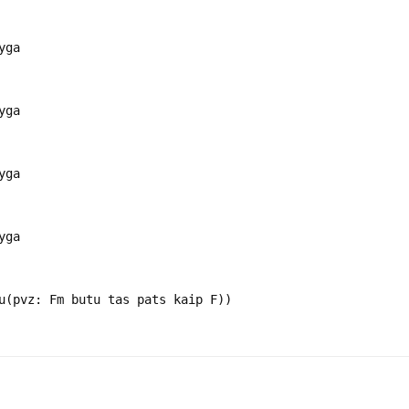
yga
yga
yga
yga
u(pvz: Fm butu tas pats kaip F))