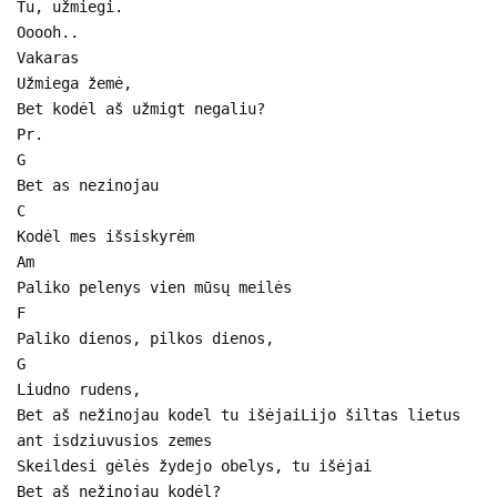
Tu, užmiegi.
Ooooh..
Vakaras
Užmiega žemė,
Bet kodėl aš užmigt negaliu?
Pr.
G
Bet as nezinojau
C
Kodėl mes išsiskyrėm
Am
Paliko pelenys vien mūsų meilės
F
Paliko dienos, pilkos dienos,
G
Liudno rudens,
Bet aš nežinojau kodel tu išėjaiLijo šiltas lietus
ant isdziuvusios zemes
Skeildesi gėlės žydejo obelys, tu išėjai
Bet aš nežinojau kodėl?