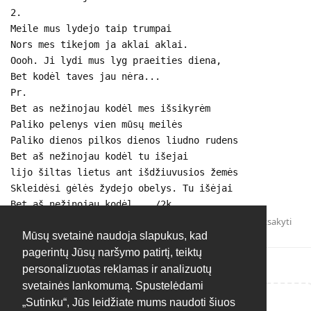
2.
Meile mus lydejo taip trumpai
Nors mes tikejom ja aklai aklai.
Oooh. Ji lydi mus lyg praeities diena,
Bet kodėl taves jau nėra...
Pr.
Bet as nežinojau kodėl mes išsikyrėm
Paliko pelenys vien mūsų meilės
Paliko dienos pilkos dienos liudno rudens
Bet aš nežinojau kodėl tu išejai
lijo šiltas lietus ant išdžiuvusios žemės
Skleidėsi gėlės žydejo obelys. Tu išėjai
Bet aš nežinojau kodėl... /2k
Atsakyti
Mūsų svetainė naudoja slapukus, kad
pagerintų Jūsų naršymo patirtį, teiktų
personalizuotas reklamas ir analizuotų
svetainės lankomumą. Spustelėdami
„Sutinku“, Jūs leidžiate mums naudoti šiuos
Rašyti atsakymą...