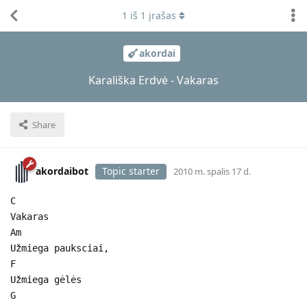
1
iš
1
įrašas
akordai
Karališka Erdvė - Vakaras
Share
akordaibot
Topic starter
2010 m. spalis 17 d.
C
Vakaras
Am
Užmiega pauksciai,
F
Užmiega gėlės
G