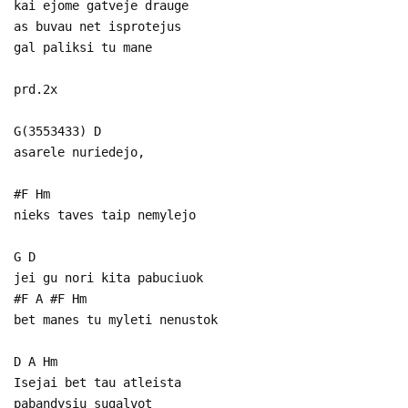
kai ejome gatveje drauge
as buvau net isprotejus
gal paliksi tu mane
prd.2x
G(3553433) D
asarele nuriedejo,
#F Hm
nieks taves taip nemylejo
G D
jei gu nori kita pabuciuok
#F A #F Hm
bet manes tu myleti nenustok
D A Hm
Isejai bet tau atleista
pabandysiu sugalvot