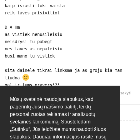
kaip israsti toki vaista
reik taves prisiviliot
D A Hm
as vistiek nenusileisiu
neisdrysi tu pabegt
nes taves as nepaleisiu
busi mano tu vistiek
sita dainele tikrai linksma ja as groju kia man
liudna
gal ir jums pravers!?!
Atsakyti
Mūsų svetainė naudoja slapukus, kad
pagerintų Jūsų naršymo patirtį, teiktų
personalizuotas reklamas ir analizuotų
svetainės lankomumą. Spustelėdami
„Sutinku“, Jūs leidžiate mums naudoti šiuos
Rašyti atsakymą...
slapukus. Daugiau informacijos rasite mūsų