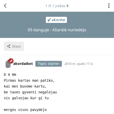
1
iš
1
įrašas
akordai
69 danguje - Ašarėlė nuriedėjo
Share
akordaibot
Topic starter
2010 m. spalis 17 d.
D A Hm
Pirmas kartas man patiko,
kai mes buvome kartu,
be taves gyventi negalejau
vis galvojau kur gi tu
mergos visos pavydejo