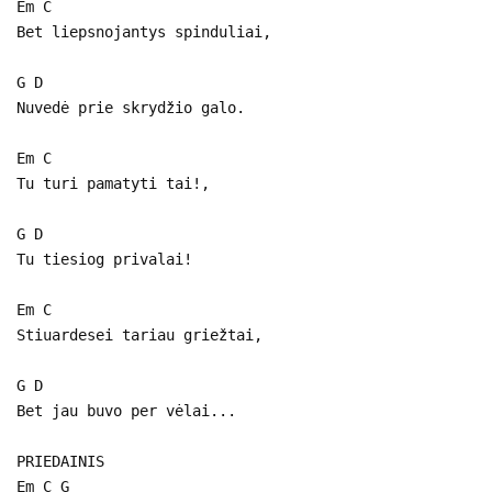
Em C
Bet liepsnojantys spinduliai,
G D
Nuvedė prie skrydžio galo.
Em C
Tu turi pamatyti tai!,
G D
Tu tiesiog privalai!
Em C
Stiuardesei tariau griežtai,
G D
Bet jau buvo per vėlai...
PRIEDAINIS
Em C G