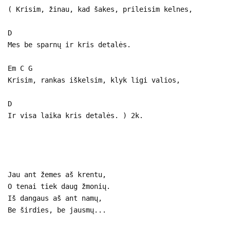
( Krisim, žinau, kad šakes, prileisim kelnes,
D
Mes be sparnų ir kris detalės.
Em C G
Krisim, rankas iškelsim, klyk ligi valios,
D
Ir visa laika kris detalės. ) 2k.
Jau ant žemes aš krentu,
O tenai tiek daug žmonių.
Iš dangaus aš ant namų,
Be širdies, be jausmų...