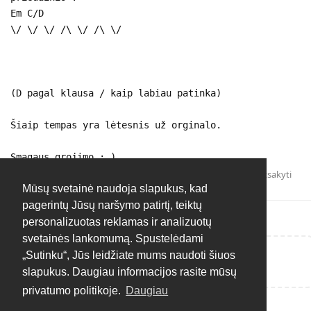
Em C/D
\/ \/ \/ /\ \/ /\ \/
(D pagal klausa / kaip labiau patinka)
Šiaip tempas yra lėtesnis už orginalo.
Smagaus grojimo ; )
Atsakyti
Mūsų svetainė naudoja slapukus, kad
pagerintų Jūsų naršymo patirtį, teiktų
personalizuotas reklamas ir analizuotų
svetainės lankomumą. Spustelėdami
„Sutinku“, Jūs leidžiate mums naudoti šiuos
Rašyti atsakymą...
slapukus. Daugiau informacijos rasite mūsų
privatumo politikoje.
Daugiau