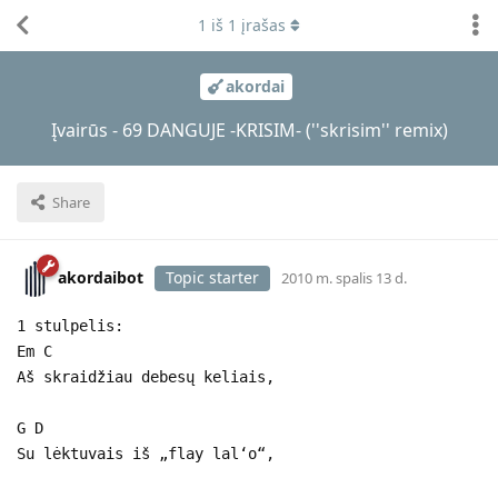
1
iš
1
įrašas
akordai
Įvairūs - 69 DANGUJE -KRISIM- (''skrisim'' remix)
Share
akordaibot
Topic starter
2010 m. spalis 13 d.
1 stulpelis:
Em C
Aš skraidžiau debesų keliais,
G D
Su lėktuvais iš „flay lal‘o“,