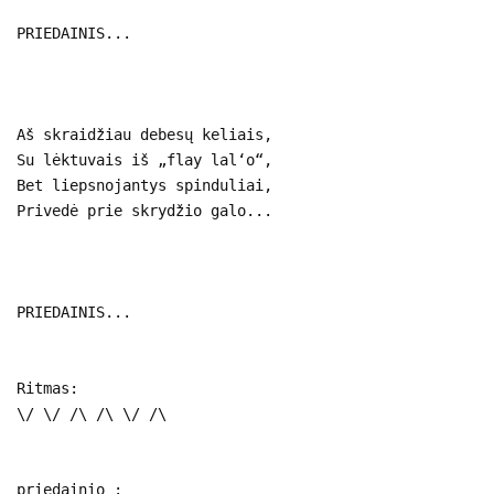
PRIEDAINIS...
Aš skraidžiau debesų keliais,
Su lėktuvais iš „flay lal‘o“,
Bet liepsnojantys spinduliai,
Privedė prie skrydžio galo...
PRIEDAINIS...
Ritmas:
\/ \/ /\ /\ \/ /\
priedainio :