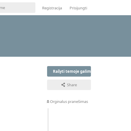
Registracija
Prisijungti
Rašyti temoje galima tik prisijungus
Share
Orginalus pranešimas