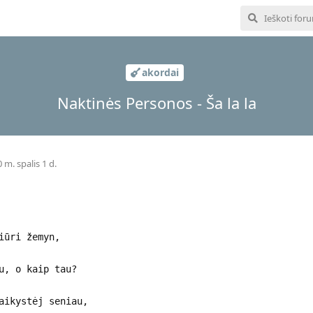
akordai
Naktinės Personos - Ša la la
 m. spalis 1 d.
iūri žemyn,
u, o kaip tau?
aikystėj seniau,