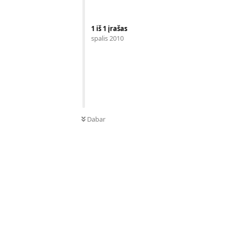
1
iš
1
įrašas
spalis 2010
Dabar