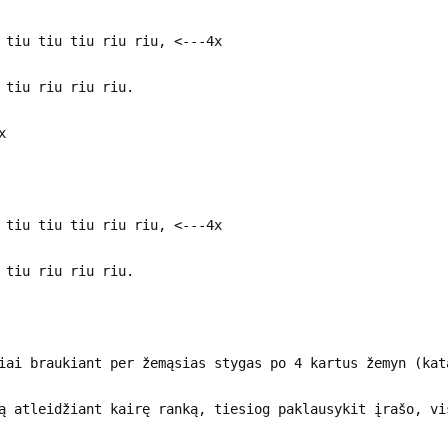
 tiu tiu tiu riu riu, <---4x
 tiu riu riu riu.
x
 tiu tiu tiu riu riu, <---4x
 tiu riu riu riu.
iai braukiant per žemąsias stygas po 4 kartus žemyn (kat
ą atleidžiant kairę ranką, tiesiog paklausykit įrašo, vi