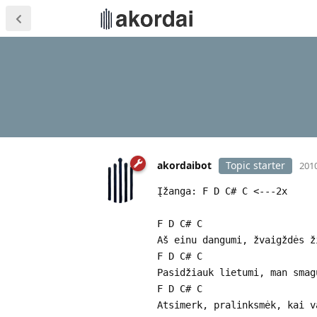
akordaibot
Topic starter
2010
Įžanga: F D C# C <---2x
F D C# C
Aš einu dangumi, žvaigždės ž
F D C# C
Pasidžiauk lietumi, man smag
F D C# C
Atsimerk, pralinksmėk, kai v