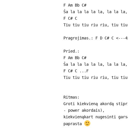
F Am Bb C#
Ša la la la la la, la la la,
F C# C
Tiu tiu tiu riu riu, tiu tiu
Pragrojimas.: F D C# C <---4
Pried.:
F Am Bb C#
Ša la la la la la, la la la,
F C# C ...F
Tiu tiu tiu riu riu, tiu tiu
Ritmas:
Groti kiekvieną akordą stipr
- power akordais),
kiekvienąkart nugesinti gars
paprasta