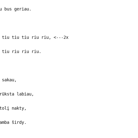
u bus geriau.
 tiu tiu tiu riu riu, <---2x
 tiu riu riu riu.
 sakau,
rūksta labiau,
tolį nakty,
amba širdy.