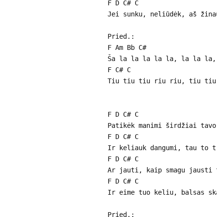
F D C# C
Jei sunku, neliūdėk, aš žina
Pried.:
F Am Bb C#
Ša la la la la la, la la la,
F C# C
Tiu tiu tiu riu riu, tiu tiu
F D C# C
Patikėk manimi širdžiai tavo
F D C# C
Ir keliauk dangumi, tau to t
F D C# C
Ar jauti, kaip smagu jausti 
F D C# C
Ir eime tuo keliu, balsas sk
Pried.: