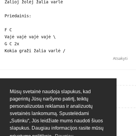
Žalioj žolėj žalia varlė
Priedainis:
F C
Vajė vajė vajė vajė \
G C 2x
Kokia graži žalia varlė /
Atsakyti
Mūsų svetainė naudoja slapukus, kad
Rašyti atsakymą...
pagerintų Jūsų naršymo patirtį, teiktų
personalizuotas reklamas ir analizuotų
svetainės lankomumą. Spustelėdami
„Sutinku“, Jūs leidžiate mums naudoti šiuos
slapukus. Daugiau informacijos rasite mūsų