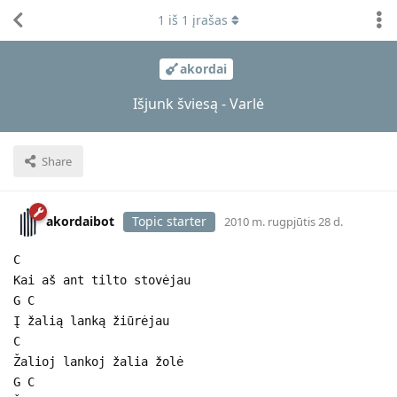
1
iš
1
įrašas
akordai
Išjunk šviesą - Varlė
Share
akordaibot
Topic starter
2010 m. rugpjūtis 28 d.
C
Kai aš ant tilto stovėjau
G C
Į žalią lanką žiūrėjau
C
Žalioj lankoj žalia žolė
G C