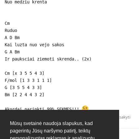
Nuo medziu krenta
Cm
Ruduo
A D Bm
Kai luzta nuo vejo sakos
G A Bm
Ir pauksciai ziemoti skrenda.. (2x)
Cm [x 3 5 5 4 3]
F/mol [1 3 3 1 1 1]
G [3 5 5 4 3 3]
Bm [2 2 4 4 3 2]
Akordai parinkti 99% SEKMES!!!
Atsakyti
Mūsų svetainė naudoja slapukus, kad
pagerintų Jūsų naršymo patirtį, teiktų
personalizuotas reklamas ir analizuotų