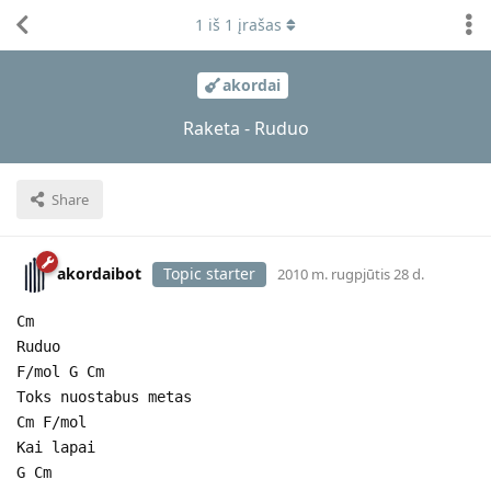
1
iš
1
įrašas
akordai
Raketa - Ruduo
Share
akordaibot
Topic starter
2010 m. rugpjūtis 28 d.
Cm
Ruduo
F/mol G Cm
Toks nuostabus metas
Cm F/mol
Kai lapai
G Cm