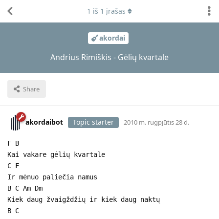
1
iš
1
įrašas
akordai
Andrius Rimiškis - Gėlių kvartale
Share
akordaibot
Topic starter
2010 m. rugpjūtis 28 d.
F B
Kai vakare gėlių kvartale
C F
Ir mėnuo paliečia namus
B C Am Dm
Kiek daug žvaigždžių ir kiek daug naktų
B C