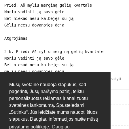
Pried: Aš myliu merginą gėlių kvartale
Noriu vadinti ją savo gėle
Bet niekad nesu kalbėjęs su ją
Gėlių neesu dovanojęs deja
Atgrojimas
2 k. Pried: Aš myliu merginą gėlių kvartale
Noriu vadinti ją savo gėle
Bet niekad nesu kalbėjęs su ją
Gėlių neesu dovanojęs deja
Atsakyti
Mūsų svetainė naudoja slapukus, kad
pagerintų Jūsų naršymo patirtį, teiktų
personalizuotas reklamas ir analizuotų
svetainės lankomumą. Spustelėdami
„Sutinku“, Jūs leidžiate mums naudoti šiuos
Rašyti atsakymą...
slapukus. Daugiau informacijos rasite mūsų
privatumo politikoje.
Daugiau