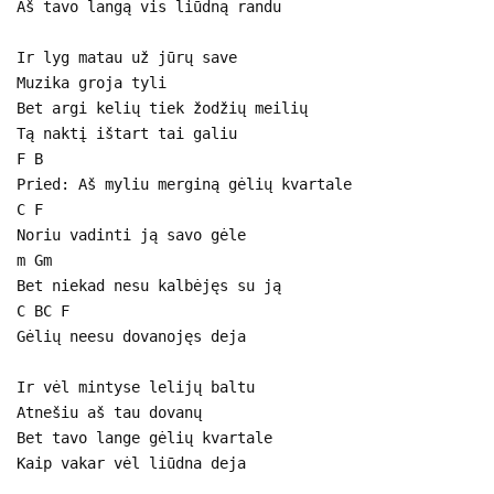
Aš tavo langą vis liūdną randu
Ir lyg matau už jūrų save
Muzika groja tyli
Bet argi kelių tiek žodžių meilių
Tą naktį ištart tai galiu
F B
Pried: Aš myliu merginą gėlių kvartale
C F
Noriu vadinti ją savo gėle
m Gm
Bet niekad nesu kalbėjęs su ją
C BC F
Gėlių neesu dovanojęs deja
Ir vėl mintyse lelijų baltu
Atnešiu aš tau dovanų
Bet tavo lange gėlių kvartale
Kaip vakar vėl liūdna deja