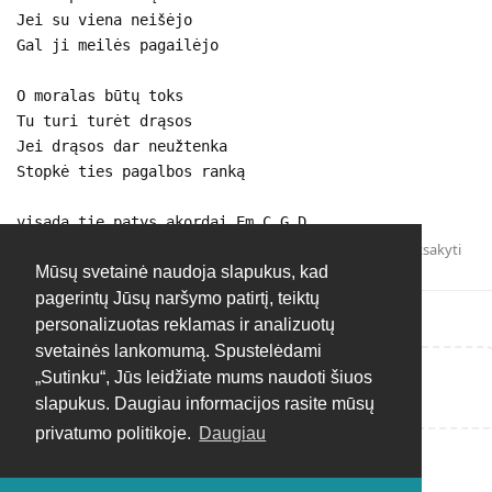
Jei su viena neišėjo
Gal ji meilės pagailėjo
O moralas būtų toks
Tu turi turėt drąsos
Jei drąsos dar neužtenka
Stopkė ties pagalbos ranką
visada tie patys akordai Em C G D
Atsakyti
Mūsų svetainė naudoja slapukus, kad
pagerintų Jūsų naršymo patirtį, teiktų
personalizuotas reklamas ir analizuotų
svetainės lankomumą. Spustelėdami
„Sutinku“, Jūs leidžiate mums naudoti šiuos
Rašyti atsakymą...
slapukus. Daugiau informacijos rasite mūsų
privatumo politikoje.
Daugiau