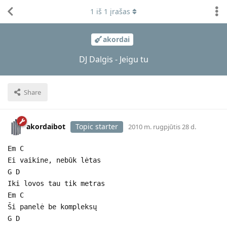
1
iš
1
įrašas
akordai
DJ Dalgis - Jeigu tu
Share
akordaibot
Topic starter
2010 m. rugpjūtis 28 d.
Em C
Ei vaikine, nebūk lėtas
G D
Iki lovos tau tik metras
Em C
Ši panelė be kompleksų
G D