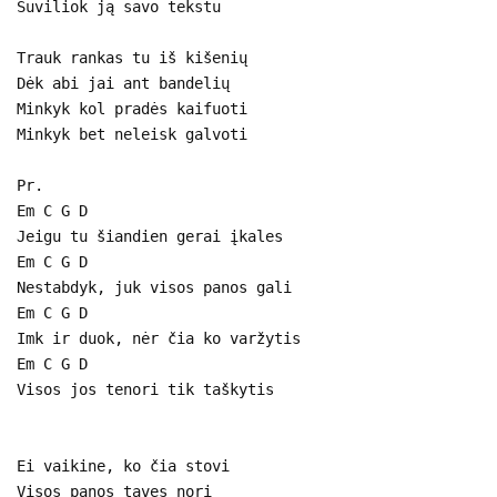
Suviliok ją savo tekstu
Trauk rankas tu iš kišenių
Dėk abi jai ant bandelių
Minkyk kol pradės kaifuoti
Minkyk bet neleisk galvoti
Pr.
Em C G D
Jeigu tu šiandien gerai įkales
Em C G D
Nestabdyk, juk visos panos gali
Em C G D
Imk ir duok, nėr čia ko varžytis
Em C G D
Visos jos tenori tik taškytis
Ei vaikine, ko čia stovi
Visos panos tavęs nori