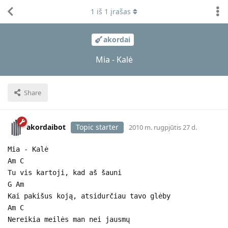
1
iš
1
įrašas
akordai
Mia - Kalė
Share
akordaibot
Topic starter
2010 m. rugpjūtis 27 d.
Mia - Kalė
Am C
Tu vis kartoji, kad aš šauni
G Am
Kai pakišus koją, atsidurčiau tavo glėby
Am C
Nereikia meilės man nei jausmų