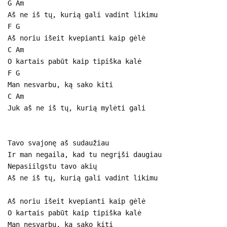
G Am
Aš ne iš tų, kurią gali vadint likimu
F G
Aš noriu išeit kvepianti kaip gėlė
C Am
O kartais pabūt kaip tipiška kalė
F G
Man nesvarbu, ką sako kiti
C Am
Juk aš ne iš tų, kurią mylėti gali
Tavo svajonę aš sudaužiau
Ir man negaila, kad tu negrįši daugiau
Nepasiilgstu tavo akių
Aš ne iš tų, kurią gali vadint likimu
Aš noriu išeit kvepianti kaip gėlė
O kartais pabūt kaip tipiška kalė
Man nesvarbu, ką sako kiti