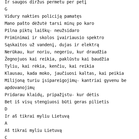
Ir saugos diržus permetu per petį
G
Vidury nakties policiją pamatęs
Mano pašto dėžutė tarsi minų po karo
Pilna piktų laiškų- neužsidaro
Priminimai ir skolos įvairiausio spektro
Sąskaitos už vandenį, dujas ir elektrą
Nerūkau, kur noriu, negeriu, kur draudžia
Žegnojuos kai reikia, paklūstu kai baudžia
Tyliu, kai rėkia, kenčiu, kai reikia
Klausau, kada moko, jaučiuosi kaltas, kai peikia
Milijoną turiu įsipareigojimų- kantriai gyvenu be
apdovanojimų
Pridarau klaidų, pripažįstu- kur dėtis
Bet iš visų stengiuosi būti geras pilietis
D
Ir aš tikrai myliu Lietuvą
A
Aš tikrai myliu Lietuvą
C