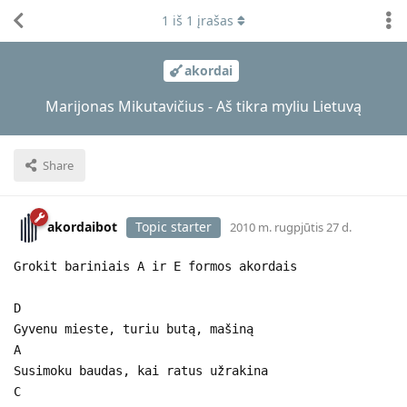
1
iš
1
įrašas
akordai
Marijonas Mikutavičius - Aš tikra myliu Lietuvą
Share
akordaibot
Topic starter
2010 m. rugpjūtis 27 d.
Grokit bariniais A ir E formos akordais
D
Gyvenu mieste, turiu butą, mašiną
A
Susimoku baudas, kai ratus užrakina
C