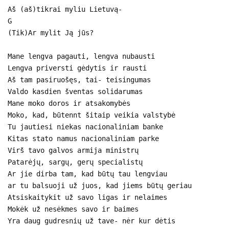
Aš (aš)tikrai myliu Lietuvą-
G
(Tik)Ar mylit Ją jūs?
Mane lengva pagauti, lengva nubausti
Lengva priversti gėdytis ir rausti
Aš tam pasiruošęs, tai- teisingumas
Valdo kasdien šventas solidarumas
Mane moko doros ir atsakomybės
Moko, kad, būtennt šitaip veikia valstybė
Tu jautiesi niekas nacionaliniam banke
Kitas stato namus nacionaliniam parke
Virš tavo galvos armija ministrų
Patarėjų, sargų, gerų specialistų
Ar jie dirba tam, kad būtų tau lengviau
ar tu balsuoji už juos, kad jiems būtų geriau
Atsiskaitykit už savo ligas ir nelaimes
Mokėk už nesėkmes savo ir baimes
Yra daug gudresnių už tave- nėr kur dėtis