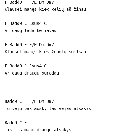
F Badd9 F F/E Dm Dm7
Klausei manęs kiek kelių aš žinau
F Badd9 C Csus4 C
Ar daug tada keliavau
F Badd9 F F/E Dm Dm7
Klausei manęs kiek žmonių sutikau
F Badd9 C Csus4 C
Ar daug draugų suradau
Badd9 C F F/E Dm Dm7
Tu vėjo paklausk, tau vėjas atsakys
Badd9 C F
Tik jis mano drauge atsakys