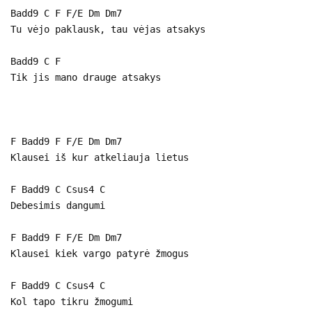
Badd9 C F F/E Dm Dm7
Tu vėjo paklausk, tau vėjas atsakys
Badd9 C F
Tik jis mano drauge atsakys
F Badd9 F F/E Dm Dm7
Klausei iš kur atkeliauja lietus
F Badd9 C Csus4 C
Debesimis dangumi
F Badd9 F F/E Dm Dm7
Klausei kiek vargo patyrė žmogus
F Badd9 C Csus4 C
Kol tapo tikru žmogumi