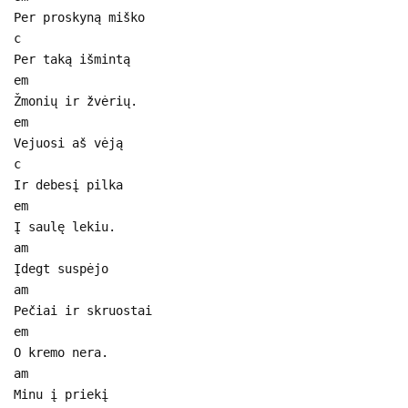
Per proskyną miško
c
Per taką išmintą
em
Žmonių ir žvėrių.
em
Vejuosi aš vėją
c
Ir debesį pilka
em
Į saulę lekiu.
am
Įdegt suspėjo
am
Pečiai ir skruostai
em
O kremo nera.
am
Minu į priekį