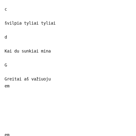
c
švilpia tyliai tyliai
d
Kai du sunkiai mina
G
Greitai aš važiuoju
em
em