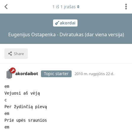
1
iš
1
įrašas
akordai
Eugenijus Ostapenka - Dviratukas (dar viena versija)
Share
akordaibot
Topic starter
2010 m. rugpjūtis 22 d.
em
Vejuosi aš vėją
c
Per žydinčią pievą
em
Prie upės sraunios
em