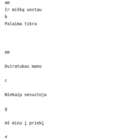
am
Ir mišką uostau
b
Palaima tikra
em
Dviratukas mano
c
Niekaip nesustoja
g
Aš minu į priekį
d