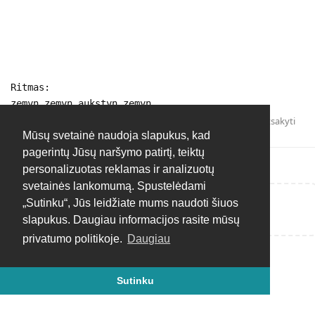
Ritmas:
zemyn zemyn aukstyn zemyn
Atsakyti
Mūsų svetainė naudoja slapukus, kad
pagerintų Jūsų naršymo patirtį, teiktų
personalizuotas reklamas ir analizuotų
svetainės lankomumą. Spustelėdami
„Sutinku“, Jūs leidžiate mums naudoti šiuos
Rašyti atsakymą...
slapukus. Daugiau informacijos rasite mūsų
privatumo politikoje.
Daugiau
Sutinku