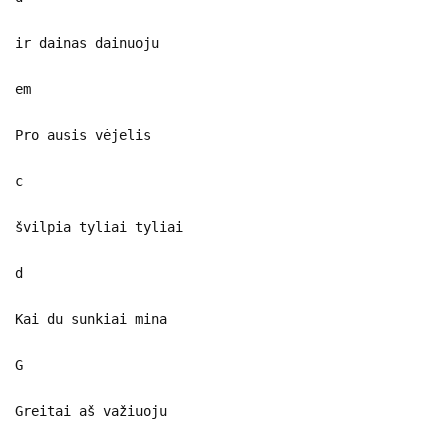
ir dainas dainuoju
em
Pro ausis vėjelis
c
švilpia tyliai tyliai
d
Kai du sunkiai mina
G
Greitai aš važiuoju