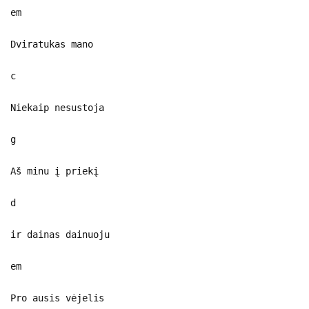
em
Dviratukas mano
c
Niekaip nesustoja
g
Aš minu į priekį
d
ir dainas dainuoju
em
Pro ausis vėjelis