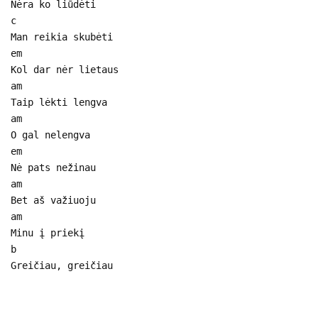
Nėra ko liūdėti
c
Man reikia skubėti
em
Kol dar nėr lietaus
am
Taip lėkti lengva
am
O gal nelengva
em
Nė pats nežinau
am
Bet aš važiuoju
am
Minu į priekį
b
Greičiau, greičiau