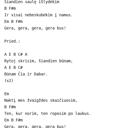
Šiandien saulę išlydėkim
B F#m
Ir visai nebeskubėkim į namus.
Em B F#m
Gera, gera, gera, gera bus!
Pried.:
A E B C# A
Rytoj skrisim, šiandien būnam,
A E B C#
Būnam Čia ir Dabar.
(x2)
Em
Naktį mes žvaigždes skaičiuosim,
B F#m
Ten, kur norim, ten roposim po laukus.
Em B F#m
Gera, gera, gera, gera bus!