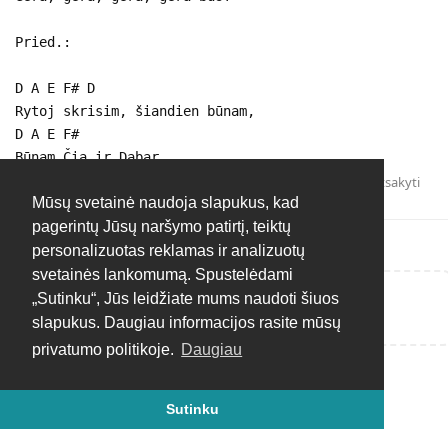
Pried.:
D A E F# D
Rytoj skrisim, šiandien būnam,
D A E F#
Būnam Čia ir Dabar.
Atsakyti
Mūsų svetainė naudoja slapukus, kad
pagerintų Jūsų naršymo patirtį, teiktų
personalizuotas reklamas ir analizuotų
svetainės lankomumą. Spustelėdami
„Sutinku“, Jūs leidžiate mums naudoti šiuos
Rašyti atsakymą...
slapukus. Daugiau informacijos rasite mūsų
privatumo politikoje.
Daugiau
Sutinku