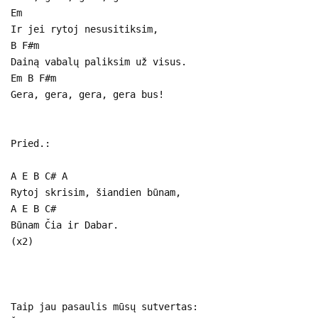
Em
Ir jei rytoj nesusitiksim,
B F#m
Dainą vabalų paliksim už visus.
Em B F#m
Gera, gera, gera, gera bus!
Pried.:
A E B C# A
Rytoj skrisim, šiandien būnam,
A E B C#
Būnam Čia ir Dabar.
(x2)
Taip jau pasaulis mūsų sutvertas: