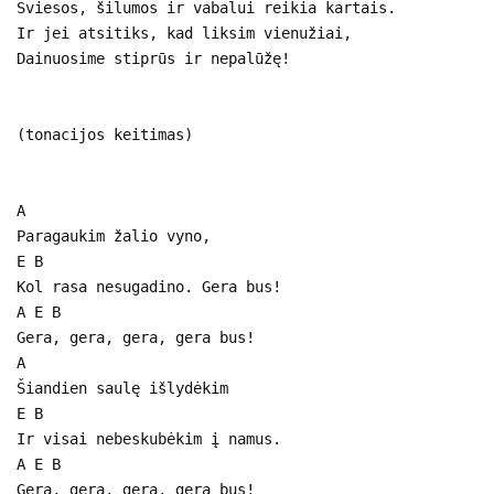
Šviesos, šilumos ir vabalui reikia kartais.
Ir jei atsitiks, kad liksim vienužiai,
Dainuosime stiprūs ir nepalūžę!
(tonacijos keitimas)
A
Paragaukim žalio vyno,
E B
Kol rasa nesugadino. Gera bus!
A E B
Gera, gera, gera, gera bus!
A
Šiandien saulę išlydėkim
E B
Ir visai nebeskubėkim į namus.
A E B
Gera, gera, gera, gera bus!