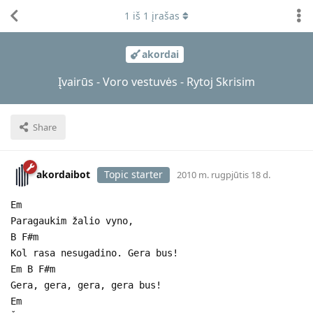
1
iš
1
įrašas
akordai
Įvairūs - Voro vestuvės - Rytoj Skrisim
Share
akordaibot
Topic starter
2010 m. rugpjūtis 18 d.
Em
Paragaukim žalio vyno,
B F#m
Kol rasa nesugadino. Gera bus!
Em B F#m
Gera, gera, gera, gera bus!
Em