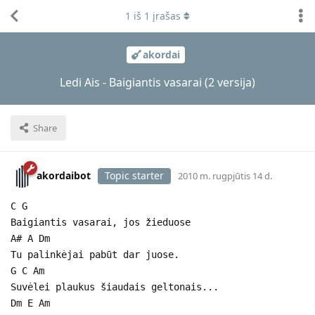
1
iš
1
įrašas
akordai
Ledi Ais - Baigiantis vasarai (2 versija)
Share
akordaibot
Topic starter
2010 m. rugpjūtis 14 d.
C G
Baigiantis vasarai, jos žieduose
A# A Dm
Tu palinkėjai pabūt dar juose.
G C Am
Suvėlei plaukus šiaudais geltonais...
Dm E Am