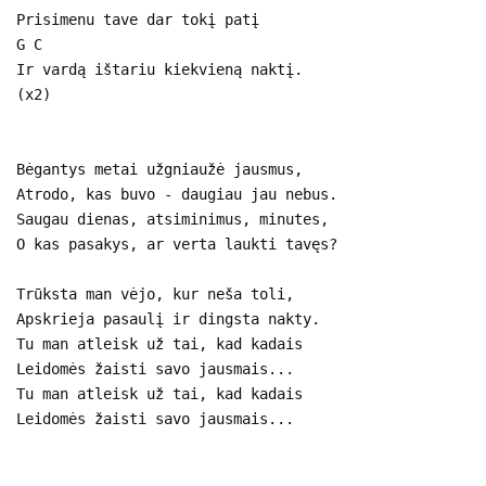
Prisimenu tave dar tokį patį
G C
Ir vardą ištariu kiekvieną naktį.
(x2)
Bėgantys metai užgniaužė jausmus,
Atrodo, kas buvo - daugiau jau nebus.
Saugau dienas, atsiminimus, minutes,
O kas pasakys, ar verta laukti tavęs?
Trūksta man vėjo, kur neša toli,
Apskrieja pasaulį ir dingsta nakty.
Tu man atleisk už tai, kad kadais
Leidomės žaisti savo jausmais...
Tu man atleisk už tai, kad kadais
Leidomės žaisti savo jausmais...