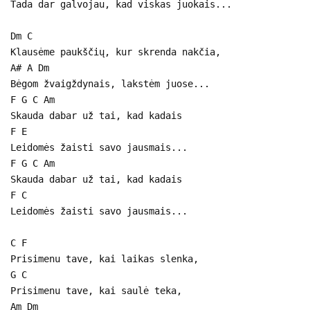
Tada dar galvojau, kad viskas juokais...
Dm C
Klausėme paukščių, kur skrenda nakčia,
A# A Dm
Bėgom žvaigždynais, lakstėm juose...
F G C Am
Skauda dabar už tai, kad kadais
F E
Leidomės žaisti savo jausmais...
F G C Am
Skauda dabar už tai, kad kadais
F C
Leidomės žaisti savo jausmais...
C F
Prisimenu tave, kai laikas slenka,
G C
Prisimenu tave, kai saulė teka,
Am Dm