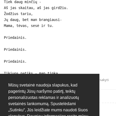
Tiek daug minčių -
Aš jas skaitau, aš jas girdžiu.
Žodžius tariu,
Jų daug, bet man brangiausi-
Mama, tėvas, sesė ir tu.
Priedainis.
Priedainis.
Priedainis.
Tikiuos patiks - man tinka.
Atsakyti
Mūsų svetainė naudoja slapukus, kad
pagerintų Jūsų naršymo patirtį, teiktų
personalizuotas reklamas ir analizuotų
svetainės lankomumą. Spustelėdami
„Sutinku“, Jūs leidžiate mums naudoti šiuos
Rašyti atsakymą...