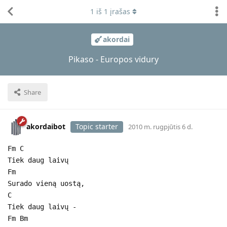
1
iš
1
įrašas
akordai
Pikaso - Europos vidury
Share
akordaibot
Topic starter
2010 m. rugpjūtis 6 d.
Fm C
Tiek daug laivų
Fm
Surado vieną uostą,
C
Tiek daug laivų -
Fm Bm