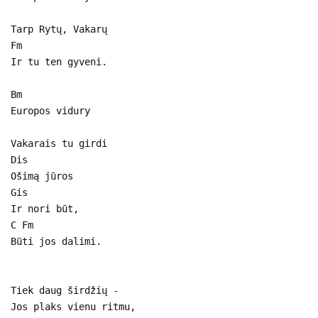
Tarp Rytų, Vakarų
Fm
Ir tu ten gyveni.
Bm
Europos vidury
Vakarais tu girdi
Dis
Ošimą jūros
Gis
Ir nori būt,
C Fm
Būti jos dalimi.
Tiek daug širdžių -
Jos plaks vienu ritmu,