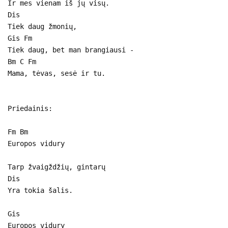
Ir mes vienam iš jų visų.
Dis
Tiek daug žmonių,
Gis Fm
Tiek daug, bet man brangiausi -
Bm C Fm
Mama, tėvas, sesė ir tu.
Priedainis:
Fm Bm
Europos vidury
Tarp žvaigždžių, gintarų
Dis
Yra tokia šalis.
Gis
Europos vidury