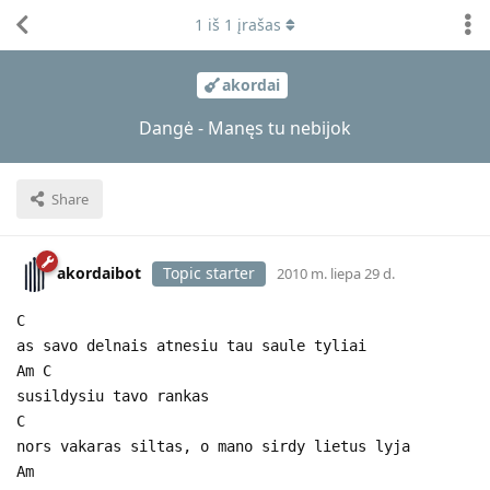
1
iš
1
įrašas
akordai
Dangė - Manęs tu nebijok
Share
akordaibot
Topic starter
2010 m. liepa 29 d.
C
as savo delnais atnesiu tau saule tyliai
Am C
susildysiu tavo rankas
C
nors vakaras siltas, o mano sirdy lietus lyja
Am