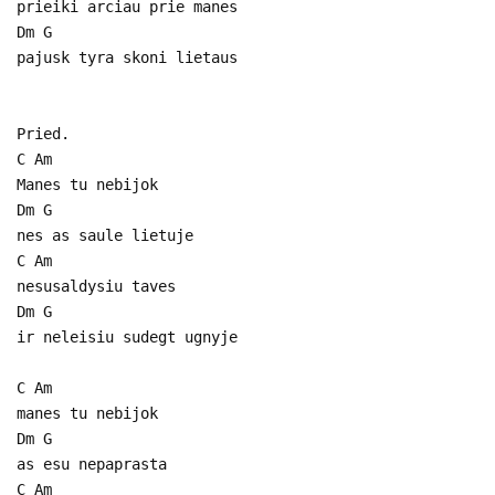
prieiki arciau prie manes
Dm G
pajusk tyra skoni lietaus
Pried.
C Am
Manes tu nebijok
Dm G
nes as saule lietuje
C Am
nesusaldysiu taves
Dm G
ir neleisiu sudegt ugnyje
C Am
manes tu nebijok
Dm G
as esu nepaprasta
C Am