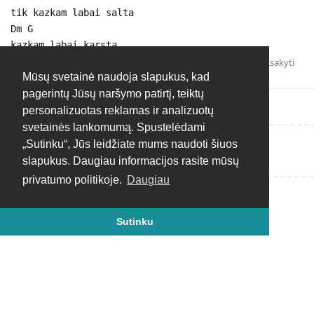
tik kazkam labai salta
Dm G
kazkam labai karsta
Atsakyti
Mūsų svetainė naudoja slapukus, kad
pagerintų Jūsų naršymo patirtį, teiktų
personalizuotas reklamas ir analizuotų
svetainės lankomumą. Spustelėdami
„Sutinku“, Jūs leidžiate mums naudoti šiuos
Rašyti atsakymą...
slapukus. Daugiau informacijos rasite mūsų
privatumo politikoje.
Daugiau
Sutinku