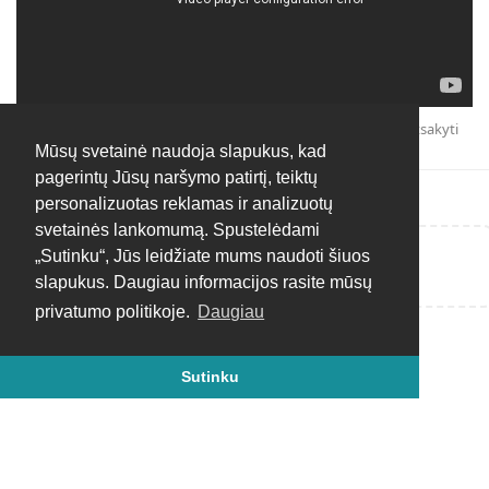
Atsakyti
Mūsų svetainė naudoja slapukus, kad
pagerintų Jūsų naršymo patirtį, teiktų
personalizuotas reklamas ir analizuotų
svetainės lankomumą. Spustelėdami
„Sutinku“, Jūs leidžiate mums naudoti šiuos
Rašyti atsakymą...
slapukus. Daugiau informacijos rasite mūsų
privatumo politikoje.
Daugiau
Sutinku