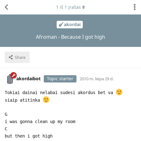
1
iš
1
įrašas
akordai
Afroman - Because I got high
Share
akordaibot
Topic starter
2010 m. liepa 29 d.
Tokiai dainai nelabai sudesi akordus bet va
siaip atitinka
G
i was gonna clean up my room
C
but then i got high