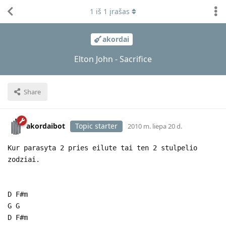
1
iš
1
įrašas
akordai
Elton John - Sacrifice
Share
akordaibot
Topic starter
2010 m. liepa 20 d.
Kur parasyta 2 pries eilute tai ten 2 stulpelio
zodziai.
D F#m
G G
D F#m