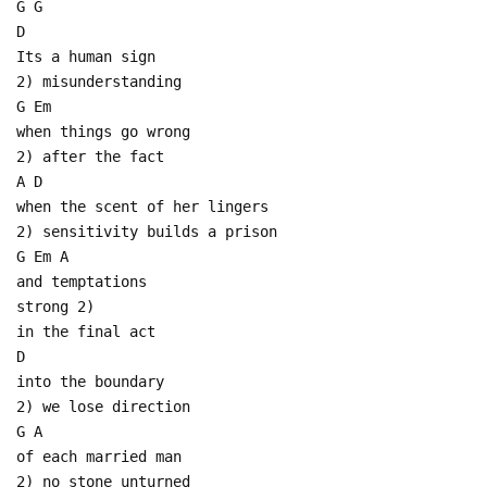
G G
D
Its a human sign
2) misunderstanding
G Em
when things go wrong
2) after the fact
A D
when the scent of her lingers
2) sensitivity builds a prison
G Em A
and temptations
strong 2)
in the final act
D
into the boundary
2) we lose direction
G A
of each married man
2) no stone unturned