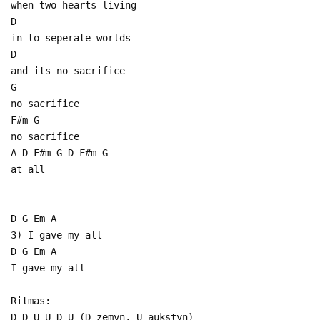
when two hearts living
D
in to seperate worlds
D
and its no sacrifice
G
no sacrifice
F#m G
no sacrifice
A D F#m G D F#m G
at all
D G Em A
3) I gave my all
D G Em A
I gave my all
Ritmas:
D D U U D U (D zemyn, U aukstyn)