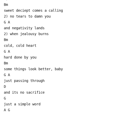
Bm
sweet deciept comes a calling
2) no tears to damn you
G A
and negativity lands
2) when jealousy burns
Bm
cold, cold heart
G A
hard done by you
Bm
some things look better, baby
G A
just passing through
D
and its no sacrifice
G
just a simple word
A G