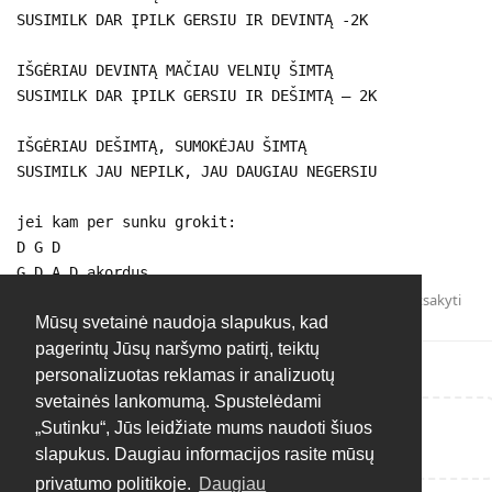
SUSIMILK DAR ĮPILK GERSIU IR DEVINTĄ -2K
IŠGĖRIAU DEVINTĄ MAČIAU VELNIŲ ŠIMTĄ
SUSIMILK DAR ĮPILK GERSIU IR DEŠIMTĄ – 2K
IŠGĖRIAU DEŠIMTĄ, SUMOKĖJAU ŠIMTĄ
SUSIMILK JAU NEPILK, JAU DAUGIAU NEGERSIU
jei kam per sunku grokit:
D G D
G D A D akordus
Atsakyti
Mūsų svetainė naudoja slapukus, kad
pagerintų Jūsų naršymo patirtį, teiktų
personalizuotas reklamas ir analizuotų
svetainės lankomumą. Spustelėdami
„Sutinku“, Jūs leidžiate mums naudoti šiuos
Rašyti atsakymą...
slapukus. Daugiau informacijos rasite mūsų
privatumo politikoje.
Daugiau