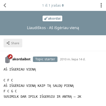
1
iš
1
įrašas
akordai
Liaudiškos - Aš išgėriau vieną
Share
akordaibot
Topic starter
2010 m. liepa 14 d.
AŠ IŠGERIAU VIENĄ
C F C
AŠ IŠGĖRIAU VIENĄ KAIP TĄ SALDŲ PIENĄ
F C G C
SUSIMILK DAR IPILK IŠGERSIU IR ANTRĄ – 2K