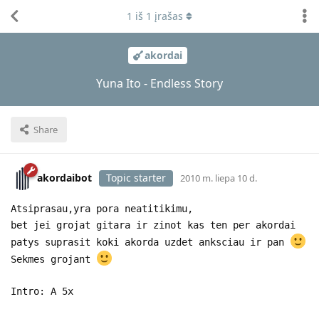
1
iš
1
įrašas
akordai
Yuna Ito - Endless Story
Share
akordaibot
Topic starter
2010 m. liepa 10 d.
Atsiprasau,yra pora neatitikimu,
bet jei grojat gitara ir zinot kas ten per akordai
patys suprasit koki akorda uzdet anksciau ir pan
Sekmes grojant
Intro: A 5x