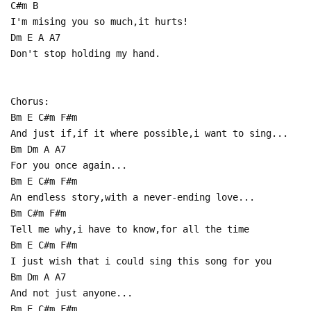
C#m B
I'm mising you so much,it hurts!
Dm E A A7
Don't stop holding my hand.
Chorus:
Bm E C#m F#m
And just if,if it where possible,i want to sing...
Bm Dm A A7
For you once again...
Bm E C#m F#m
An endless story,with a never-ending love...
Bm C#m F#m
Tell me why,i have to know,for all the time
Bm E C#m F#m
I just wish that i could sing this song for you
Bm Dm A A7
And not just anyone...
Bm E C#m F#m