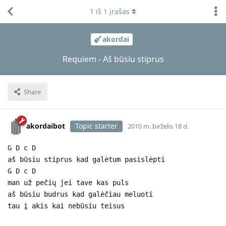
1
iš
1
įrašas
akordai
Requiem - Aš būsiu stiprus
Share
akordaibot
Topic starter
2010 m. birželis 18 d.
G D c D
aš būsiu stiprus kad galėtum pasislėpti
G D c D
man už pečių jei tave kas puls
aš būsiu budrus kad galėčiau meluoti
tau į akis kai nebūsiu teisus