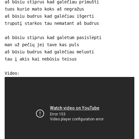
aš būsiu stiprus kad galėčiau primušti
tuos kurie mato koks aš negražus
aš būsiu budrus kad galėčiau išgerti
truputį starkos tau nematant aš budrus
aš būsiu stiprus kad galėtum pasislėpti
man už pečių jei tave kas puls
aš būsiu budrus kad galėčiau meluoti
tau į akis kai nebūsiu teisus
Video: