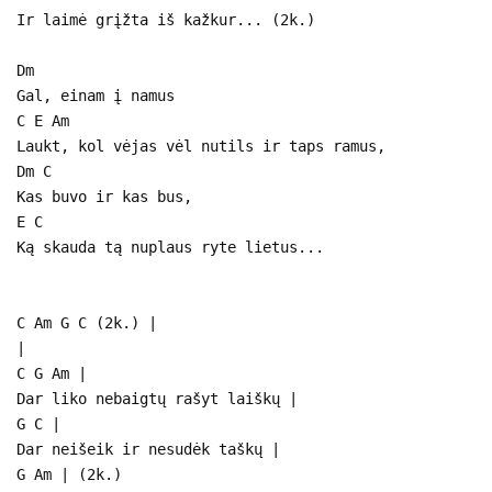
Ir laimė grįžta iš kažkur... (2k.)
Dm
Gal, einam į namus
C E Am
Laukt, kol vėjas vėl nutils ir taps ramus,
Dm C
Kas buvo ir kas bus,
E C
Ką skauda tą nuplaus ryte lietus...
C Am G C (2k.) |
|
C G Am |
Dar liko nebaigtų rašyt laiškų |
G C |
Dar neišeik ir nesudėk taškų |
G Am | (2k.)