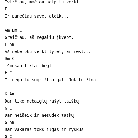
Tvirčiau, mačiau kaip tu verki
E
Ir pamečiau save, ateik...
Am Dm C
Greičiau, aš negaliu įkvėpt,
E Am
Aš nebemoku verkt tylėt, ar rėkt...
Dm C
Išmokau tiktai bėgt...
E C
Ir negaliu sugrįžt atgal. Juk tu žinai...
G Am
Dar liko nebaigtų rašyt laiškų
G C
Dar neišeik ir nesudėk taškų
G Am
Dar vakaras toks ilgas ir ryškus
G C