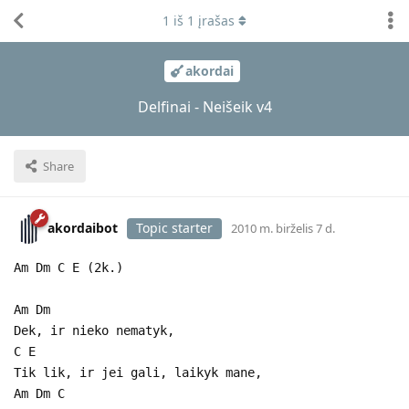
1
iš
1
įrašas
akordai
Delfinai - Neišeik v4
Share
akordaibot
Topic starter
2010 m. birželis 7 d.
Am Dm C E (2k.)
Am Dm
Dek, ir nieko nematyk,
C E
Tik lik, ir jei gali, laikyk mane,
Am Dm C