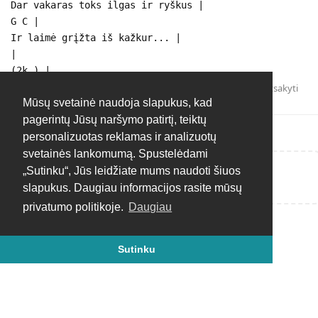
Dar vakaras toks ilgas ir ryškus |
G C |
Ir laimė grįžta iš kažkur... |
|
(2k.) |
Atsakyti
Mūsų svetainė naudoja slapukus, kad
pagerintų Jūsų naršymo patirtį, teiktų
personalizuotas reklamas ir analizuotų
svetainės lankomumą. Spustelėdami
„Sutinku“, Jūs leidžiate mums naudoti šiuos
Rašyti atsakymą...
slapukus. Daugiau informacijos rasite mūsų
privatumo politikoje.
Daugiau
Sutinku