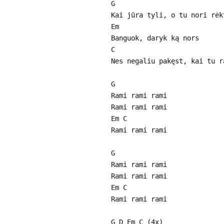
G
Kai jūra tyli, o tu nori rėk
Em
Banguok, daryk ką nors
C
Nes negaliu pakęst, kai tu r
G
Rami rami rami
Rami rami rami
Em C
Rami rami rami
G
Rami rami rami
Rami rami rami
Em C
Rami rami rami
G D Em C (4x)