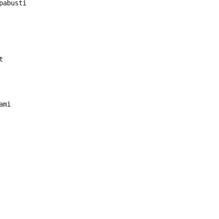
pabusti
t
ami