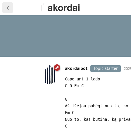
akordaibot
Topic starter
2023
Capo ant 1 lado
G D Em C
G
Aš išėjau pabėgt nuo to, ko 
Em C
Nuo to, kas būtina, ką priva
G