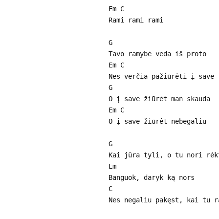
Em C
Rami rami rami
G
Tavo ramybė veda iš proto
Em C
Nes verčia pažiūrėti į save
G
O į save žiūrėt man skauda
Em C
O į save žiūrėt nebegaliu
G
Kai jūra tyli, o tu nori rėk
Em
Banguok, daryk ką nors
C
Nes negaliu pakęst, kai tu r