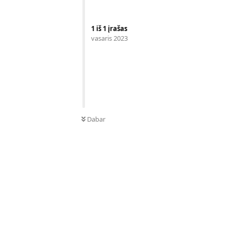
1
iš
1
įrašas
vasaris 2023
Dabar