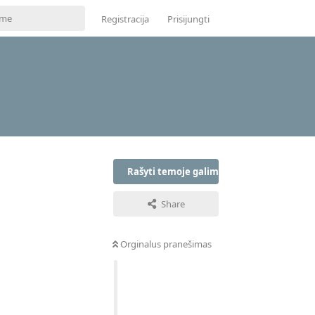
Registracija
Prisijungti
Rašyti temoje galima tik prisijungus
Share
Orginalus pranešimas