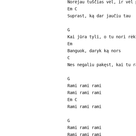
Norėjau tuščias vėl, ir vėl 
Em C
Suprast, ką dar jaučiu tau
G
Kai jūra tyli, o tu nori rėk
Em
Banguok, daryk ką nors
C
Nes negaliu pakęst, kai tu r
G
Rami rami rami
Rami rami rami
Em C
Rami rami rami
G
Rami rami rami
Rami rami rami