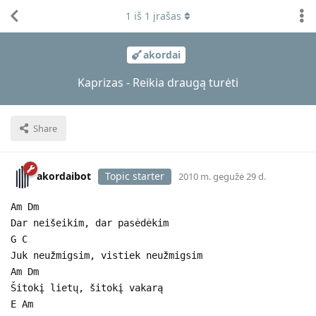
1
iš
1
įrašas
akordai
Kaprizas - Reikia draugą turėti
Share
akordaibot
Topic starter
2010 m. gegužė 29 d.
Am Dm
Dar neišeikim, dar pasėdėkim
G C
Juk neužmigsim, vistiek neužmigsim
Am Dm
Šitokį lietų, šitokį vakarą
E Am