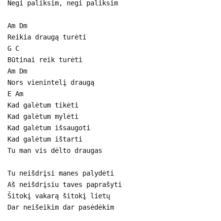
Negi paliksim, negi paliksim
Am Dm
Reikia draugą turėti
G C
Būtinai reik turėti
Am Dm
Nors vienintelį draugą
E Am
Kad galėtum tikėti
Kad galėtum mylėti
Kad galėtum išsaugoti
Kad galėtum ištarti
Tu man vis dėlto draugas
Tu neišdrįsi manes palydėti
Aš neišdrįsiu taves paprašyti
Šitokį vakarą šitokį lietų
Dar neišeikim dar pasėdėkim