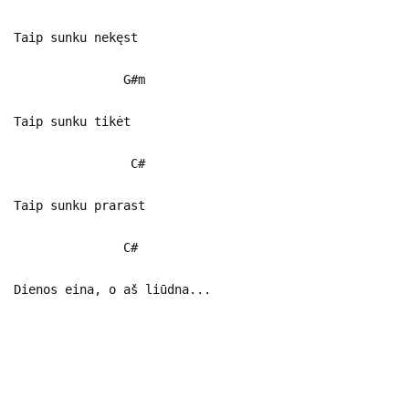
Taip sunku nekęst
G#m
Taip sunku tikėt
C#
Taip sunku prarast
C#
Dienos eina, o aš liūdna...