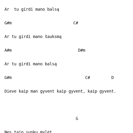
Ar tu girdi mano balsą
G#m C#
Ar tu girdi mano šauksmą
A#m D#m
Ar tu girdi mano balsą
G#m C# D
Dieve kaip man gyvent kaip gyvent, kaip gyvent.
G
Nes taip sunku mylėt