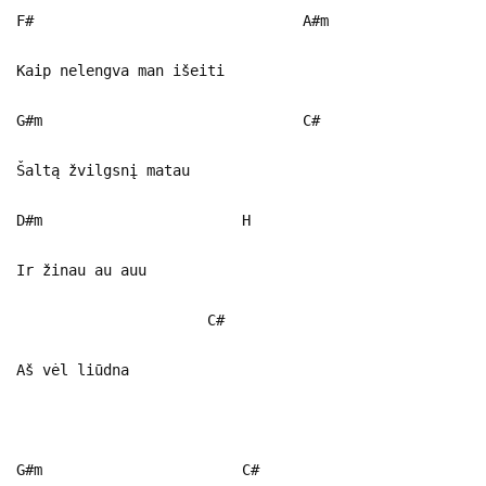
F# A#m
Kaip nelengva man išeiti
G#m C#
Šaltą žvilgsnį matau
D#m H
Ir žinau au auu
C#
Aš vėl liūdna
G#m C#