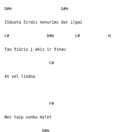
D#m G#m
Išduota širdis nenurims dar ilgai
C# D#m C# H
Tau žiūriu į akis ir žinau
C#
Aš vėl liūdna
F#
Nes taip sunku mylėt
D#m