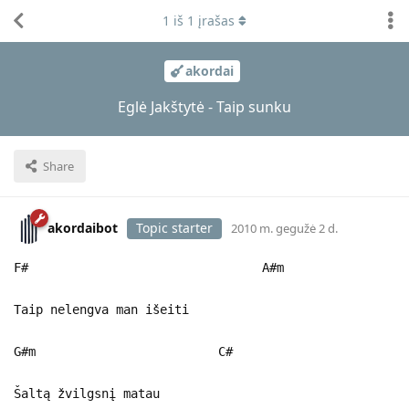
1
iš
1
įrašas
akordai
Eglė Jakštytė - Taip sunku
Share
akordaibot
Topic starter
2010 m. gegužė 2 d.
F# A#m
Taip nelengva man išeiti
G#m C#
Šaltą žvilgsnį matau