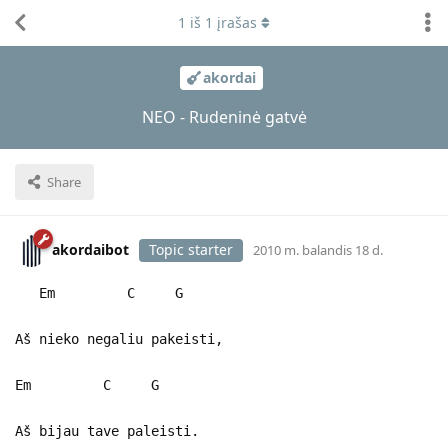
1
iš
1
įrašas
akordai
NEO - Rudeninė gatvė
Share
akordaibot
Topic starter
2010 m. balandis 18 d.
Em C G
Aš nieko negaliu pakeisti,
Em C G
Aš bijau tave paleisti.