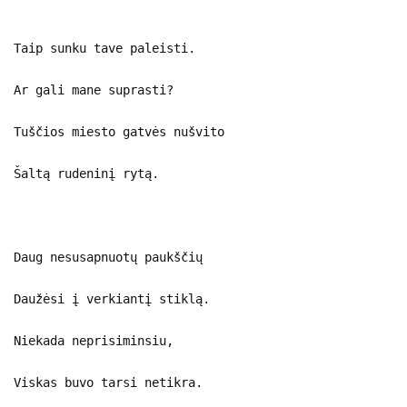
Taip sunku tave paleisti.
Ar gali mane suprasti?
Tuščios miesto gatvės nušvito
Šaltą rudeninį rytą.
Daug nesusapnuotų paukščių
Daužėsi į verkiantį stiklą.
Niekada neprisiminsiu,
Viskas buvo tarsi netikra.