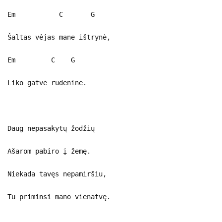
Em C G
Šaltas vėjas mane ištrynė,
Em C G
Liko gatvė rudeninė.
Daug nepasakytų žodžių
Ašarom pabiro į žemę.
Niekada tavęs nepamiršiu,
Tu priminsi mano vienatvę.