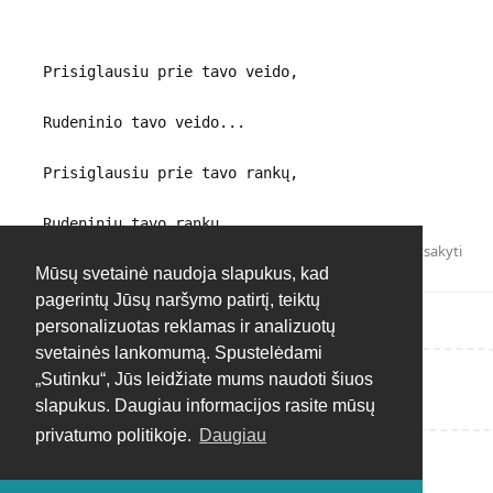
Prisiglausiu prie tavo veido,
Rudeninio tavo veido...
Prisiglausiu prie tavo rankų,
Rudeninių tavo rankų...
Atsakyti
Mūsų svetainė naudoja slapukus, kad
pagerintų Jūsų naršymo patirtį, teiktų
personalizuotas reklamas ir analizuotų
svetainės lankomumą. Spustelėdami
„Sutinku“, Jūs leidžiate mums naudoti šiuos
Rašyti atsakymą...
slapukus. Daugiau informacijos rasite mūsų
privatumo politikoje.
Daugiau