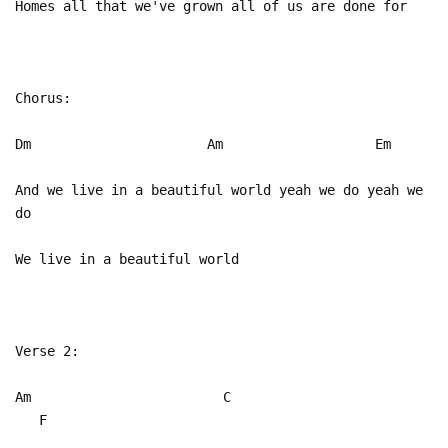
Homes all that we've grown all of us are done for
Chorus:
Dm Am Em
And we live in a beautiful world yeah we do yeah we
do
We live in a beautiful world
Verse 2:
Am C
F