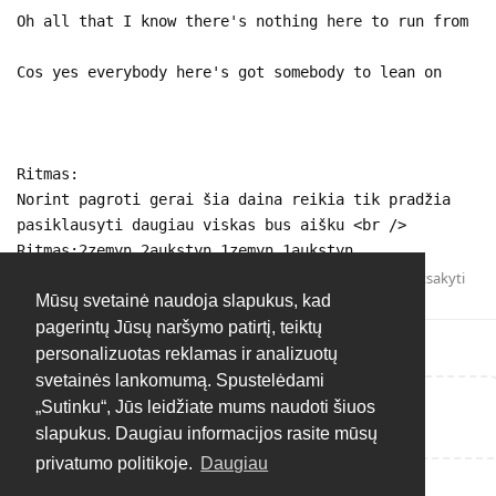
Oh all that I know there's nothing here to run from
Cos yes everybody here's got somebody to lean on
Ritmas:
Norint pagroti gerai šia daina reikia tik pradžia
pasiklausyti daugiau viskas bus aišku <br />
Ritmas:2zemyn 2aukstyn 1zemyn 1aukstyn
Atsakyti
Mūsų svetainė naudoja slapukus, kad
pagerintų Jūsų naršymo patirtį, teiktų
personalizuotas reklamas ir analizuotų
svetainės lankomumą. Spustelėdami
„Sutinku“, Jūs leidžiate mums naudoti šiuos
Rašyti atsakymą...
slapukus. Daugiau informacijos rasite mūsų
privatumo politikoje.
Daugiau