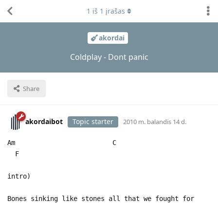
1
iš
1
įrašas
akordai
Coldplay - Dont panic
Share
akordaibot
Topic starter
2010 m. balandis 14 d.
Am C
F
intro)
Bones sinking like stones all that we fought for