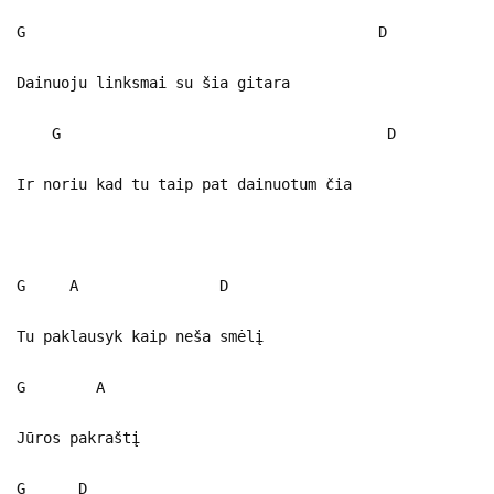
G D
Dainuoju linksmai su šia gitara
G D
Ir noriu kad tu taip pat dainuotum čia
G A D
Tu paklausyk kaip neša smėlį
G A
Jūros pakraštį
G D