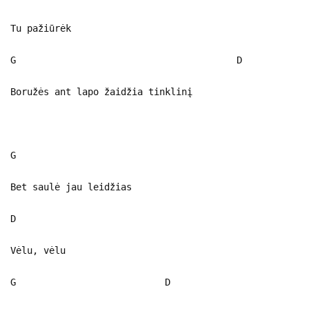
Tu pažiūrėk
G D
Boružės ant lapo žaidžia tinklinį
G
Bet saulė jau leidžias
D
Vėlu, vėlu
G D