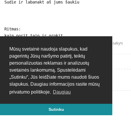
Sudie ir labanakt aš jums šaukiu
Ritmas:
kaip norit taip ir grokit
Atsakyti
Mūsų svetainė naudoja slapukus, kad
pagerintų Jūsų naršymo patirtį, teiktų
personalizuotas reklamas ir analizuotų
svetainės lankomumą. Spustelėdami
„Sutinku“, Jūs leidžiate mums naudoti šiuos
Rašyti atsakymą...
slapukus. Daugiau informacijos rasite mūsų
privatumo politikoje.
Daugiau
Sutinku