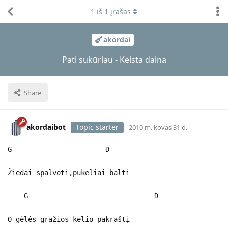
1
iš
1
įrašas
akordai
Pati sukūriau - Keista daina
Share
akordaibot
Topic starter
2010 m. kovas 31 d.
G D
Žiedai spalvoti,pūkeliai balti
G D
O gėlės gražios kelio pakraštį