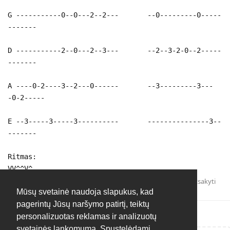
G -----------0--0---2--2--- --0---------0-----
-------
D -----------2--0---2--3--- --2--3-2-0--2-----
-------
A ----0-2----3--2---0------ --3---------3---
-0-2-----
E --3-----3-----3---------- ---------------3--
-------
Ritmas:
VV^^V^
Atsakyti
Mūsų svetainė naudoja slapukus, kad
pagerintų Jūsų naršymo patirtį, teiktų
personalizuotas reklamas ir analizuotų
svetainės lankomumą. Spustelėdami