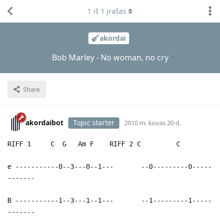
1
iš
1
įrašas
akordai
Bob Marley - No woman, no cry
Share
akordaibot
Topic starter
2010 m. kovas 20 d.
RIFF 1 C G Am F RIFF 2 C C
e -----------0--3---0--1--- --0---------0-----
-------
B -----------1--3---1--1--- --1---------1-----
-------