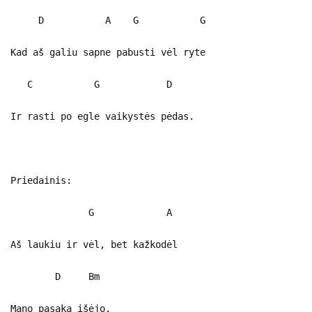
D A G G
Kad aš galiu sapne pabusti vėl ryte
C G D
Ir rasti po egle vaikystės pėdas.
Priedainis:
G A
Aš laukiu ir vėl, bet kažkodėl
D Bm
Mano pasaka išėjo.