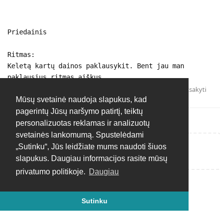
Priedainis
Ritmas:
Keletą kartų dainos paklausykit. Bent jau man
paklausius ritmas aiškus.
Atsakyti
Mūsų svetainė naudoja slapukus, kad
pagerintų Jūsų naršymo patirtį, teiktų
personalizuotas reklamas ir analizuotų
svetainės lankomumą. Spustelėdami
„Sutinku“, Jūs leidžiate mums naudoti šiuos
Rašyti atsakymą...
slapukus. Daugiau informacijos rasite mūsų
privatumo politikoje.
Daugiau
Sutinku