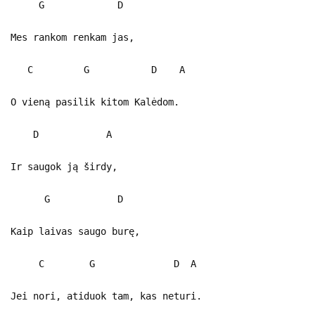
G D
Mes rankom renkam jas,
C G D A
O vieną pasilik kitom Kalėdom.
D A
Ir saugok ją širdy,
G D
Kaip laivas saugo burę,
C G D A
Jei nori, atiduok tam, kas neturi.