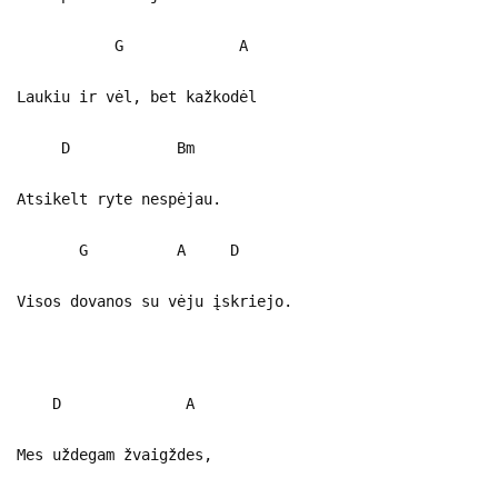
G A
Laukiu ir vėl, bet kažkodėl
D Bm
Atsikelt ryte nespėjau.
G A D
Visos dovanos su vėju įskriejo.
D A
Mes uždegam žvaigždes,