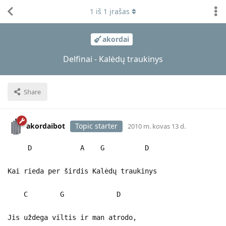
1
iš
1
įrašas
akordai
Delfinai - Kalėdų traukinys
Share
akordaibot
Topic starter
2010 m. kovas 13 d.
D A G D
Kai rieda per širdis Kalėdų traukinys
C G D
Jis uždega viltis ir man atrodo,