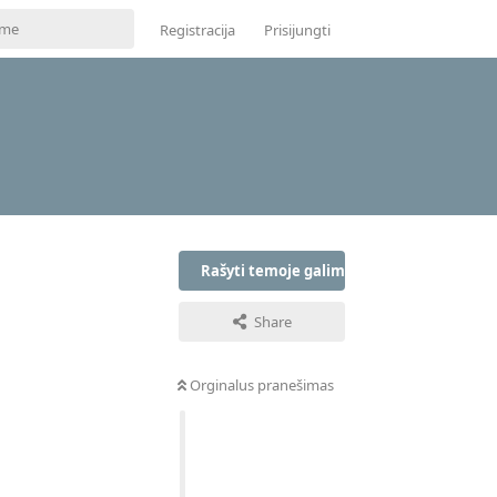
Registracija
Prisijungti
Rašyti temoje galima tik prisijungus
Share
Orginalus pranešimas