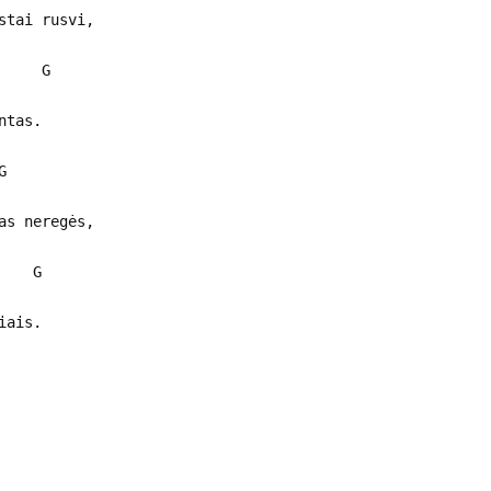
stai rusvi,
G
ntas.
G
as neregės,
G
iais.