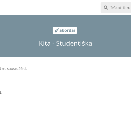
akordai
Kita - Studentiška
 m. sausis 26 d.
i