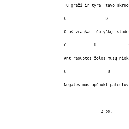
Tu graži ir tyra, tavo skruo
C D 
O aš vragšas išblyškęs stude
C D 
Ant rasuotos žolės mūsų niek
C D 
Negalės mus apšaukt palestuv
2 ps.