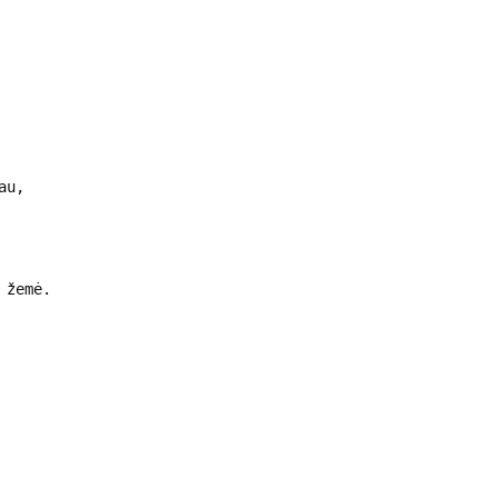
au,
 žemė.