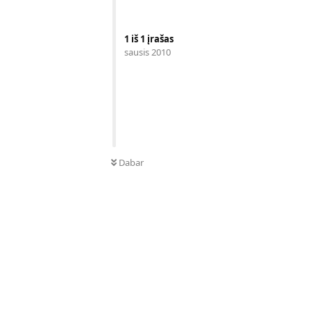
1
iš
1
įrašas
sausis 2010
Dabar