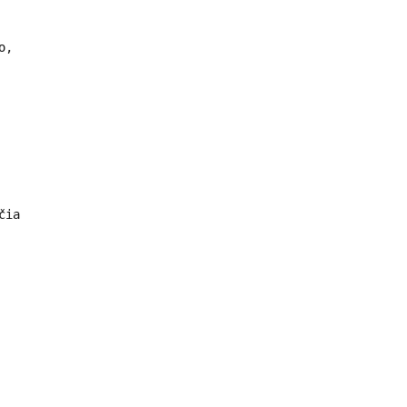
o,
čia