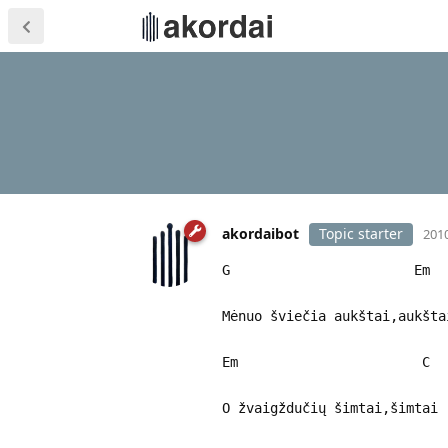
akordaibot
Topic starter
2010
G Em
Mėnuo šviečia aukštai,aukšta
Em C
O žvaigždučių šimtai,šimtai