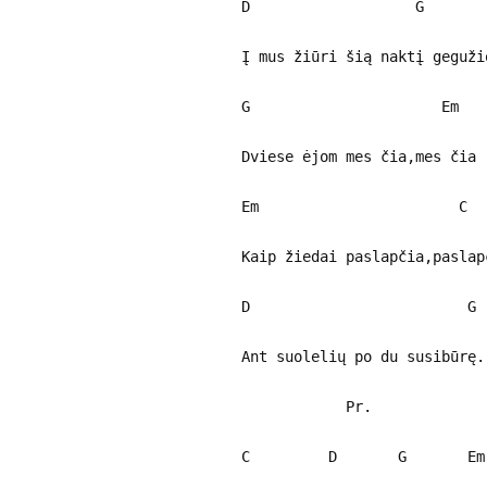
D G
Į mus žiūri šią naktį geguži
G Em
Dviese ėjom mes čia,mes čia
Em C
Kaip žiedai paslapčia,paslap
D G
Ant suolelių po du susibūrę.
Pr.
C D G Em