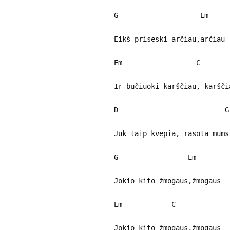
G Em
Eikš prisėski arčiau,arčiau
Em C
Ir bučiuoki karščiau, karšči
D G
Juk taip kvepia, rasota mums
G Em
Jokio kito žmogaus,žmogaus
Em C
Jokio kito žmogaus,žmogaus