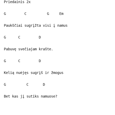
Priedainis 2x
G C G Em
Paukščiai sugrįžta visi į namus
G C D
Pabuvę svečiajam krašte.
G C D
Kelią nuėjęs sugrįš ir žmogus
G C D
Bet kas jį sutiks namuose?