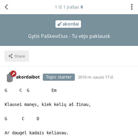
1
iš
1
įrašas
akordai
Gytis Paškevičius - Tu vėjo paklausk
Share
akordaibot
Topic starter
2010 m. sausis 17 d.
G C G Em
Klausei manęs, kiek kelių aš žinau,
G C D
Ar daugel kadais keliavau.