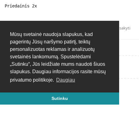
Priedainis 2x
Atsakyti
Mūsų svetainė naudoja slapukus, kad
pagerintų Jūsų naršymo patirtį, teiktų
personalizuotas reklamas ir analizuotų
svetainės lankomumą. Spustelėdami
„Sutinku“, Jūs leidžiate mums naudoti šiuos
Rašyti atsakymą...
slapukus. Daugiau informacijos rasite mūsų
privatumo politikoje.
Daugiau
Sutinku