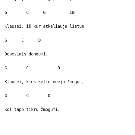
G C G Em
Klausei, iš kur atkeliauja lietus
G C D
Debesimis dangumi.
G C D
Klausei, kiek kelio nuėjo žmogus,
G C D
Kol tapo tikru žmogumi.