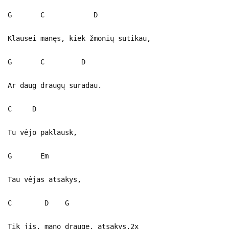
G C D
Klausei manęs, kiek žmonių sutikau,
G C D
Ar daug draugų suradau.
C D
Tu vėjo paklausk,
G Em
Tau vėjas atsakys,
C D G
Tik jis, mano drauge, atsakys.2x