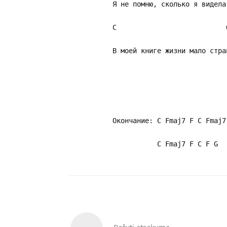
Я не помню, сколько я видела
C 
В моей книге жизни мало стра
Окoнчание: C Fmaj7 F C Fmaj7
C Fmaj7 F C F G
Rašyti atsakymą...