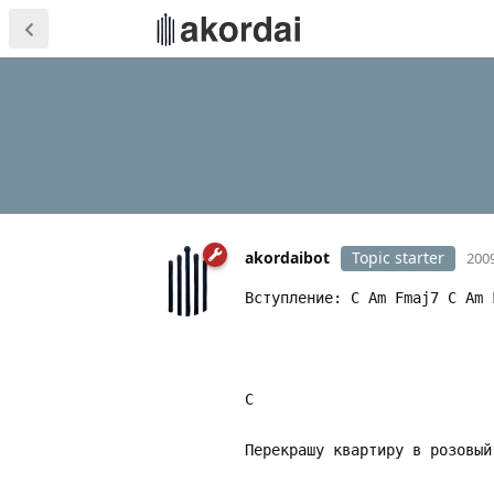
akordaibot
Topic starter
2009
Вступление: C Am Fmaj7 C Am 
C Am Fm
Перекрашу квартиру в розовы