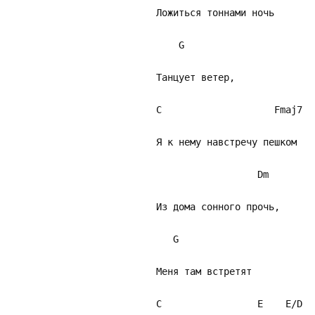
Ложиться тоннами ночь
G
Танцует ветер,
C Fmaj7
Я к нему навстречу пешком
Dm
Из дома сонного прочь,
G
Меня там встретят
C E E/D