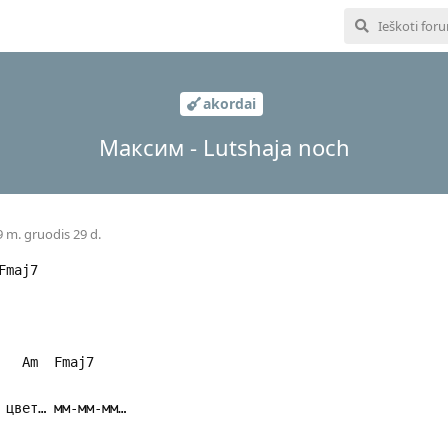
akordai
Максим - Lutshaja noch
 m. gruodis 29 d.
Fmaj7
aj7
й цвет… мм-мм-мм…