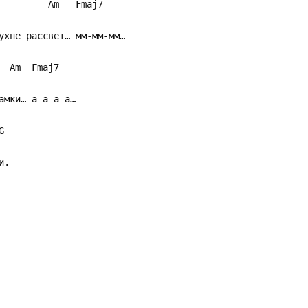
maj7
кухне рассвет… мм-мм-мм…
aj7
замки… а-а-а-а…
G
и.