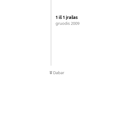
1
iš
1
įrašas
gruodis 2009
Dabar