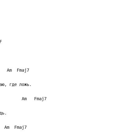
F
aj7
аю, где ложь.
maj7
дь.
aj7