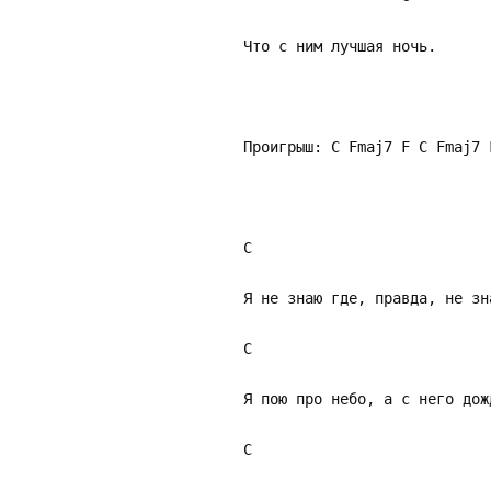
Что с ним лучшая ночь.
Проигрыш: C Fmaj7 F C Fmaj7 
C Am Fm
Я не знаю где, правда, не зн
C Am F
Я пою про небо, а с него дож
C Am Fm