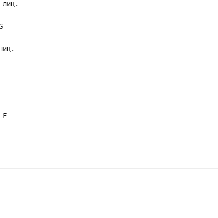
 лиц.
G
ниц.
 F