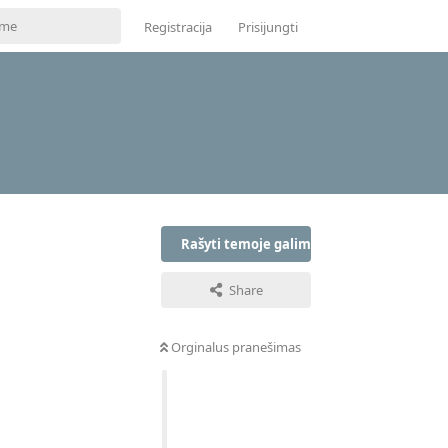
Registracija
Prisijungti
Rašyti temoje galima tik prisijungus
Share
Orginalus pranešimas