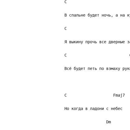
C Am F
В спальне будет ночь, а на 
C Am Fm
Я выкину прочь все дверные 
C 
Всё будет петь по взмаху рук
C Fmaj7
Но когда в ладони с небес
Dm